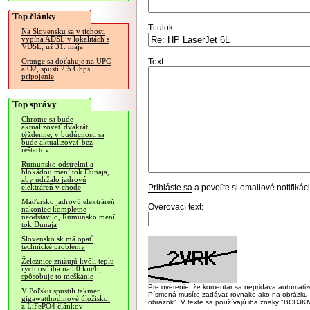
Top články
Titulok:
Na Slovensku sa v tichosti
vypína ADSL v lokalitách s
VDSL, už 31. mája
Text:
Orange sa doťahuje na UPC
a O2, spustí 2.5 Gbps
pripojenie
Top správy
Chrome sa bude
aktualizovať dvakrát
týždenne, v budúcnosti sa
bude aktualizovať bez
reštartov
Rumunsko odstrelmi a
blokádou mení tok Dunaja,
aby udržalo jadrovú
Prihláste sa
a povoľte si emailové notifiká
elektráreň v chode
Maďarsko jadrovú elektráreň
Overovací text:
nakoniec kompletne
neodstavilo, Rumunsko mení
tok Dunaja
Slovensko.sk má opäť
technické problémy
Železnice znižujú kvôli teplu
rýchlosť iba na 50 km/h,
spôsobuje to meškanie
Pre overenie, že komentár sa nepridáva automatizov
V Poľsku spustili takmer
Písmená musíte zadávať rovnako ako na obrázku veľk
gigawatthodinové úložisko,
obrázok". V texte sa používajú iba znaky "BC
z LiFePO4 článkov