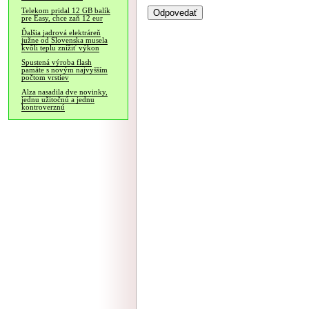
Telekom pridal 12 GB balík
pre Easy, chce zaň 12 eur
Ďalšia jadrová elektráreň
južne od Slovenska musela
kvôli teplu znížiť výkon
Spustená výroba flash
pamäte s novým najvyšším
počtom vrstiev
Alza nasadila dve novinky,
jednu užitočnú a jednu
kontroverznú