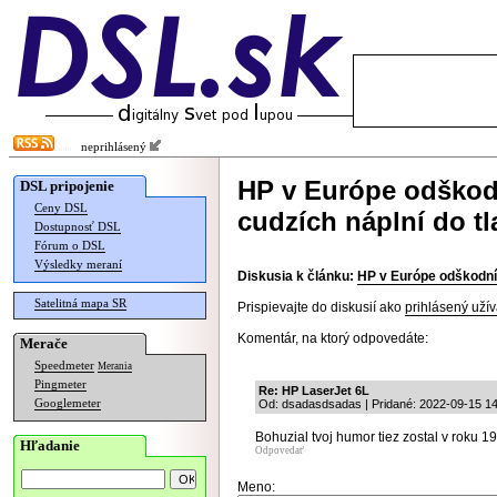
neprihlásený
HP v Európe odškod
DSL pripojenie
Ceny DSL
cudzích náplní do tl
Dostupnosť DSL
Fórum o DSL
Výsledky meraní
Diskusia k článku:
HP v Európe odškodní 
Satelitná mapa SR
Prispievajte do diskusií ako
prihlásený užív
Komentár, na ktorý odpovedáte:
Merače
Speedmeter
Merania
Pingmeter
Re: HP LaserJet 6L
Googlemeter
Od: dsadasdsadas | Pridané: 2022-09-15 14
Bohuzial tvoj humor tiez zostal v roku 1
Hľadanie
Odpovedať
Meno: