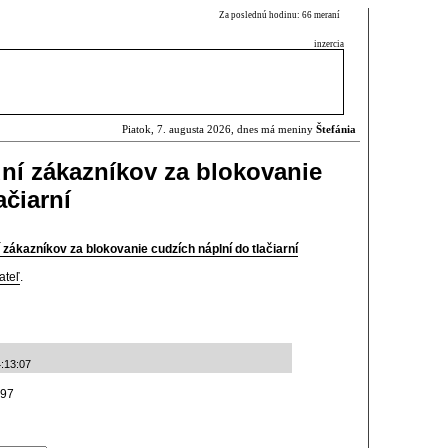
Za poslednú hodinu: 66 meraní
inzercia
Piatok, 7. augusta 2026, dnes má meniny
Štefánia
ní zákazníkov za blokovanie
ačiarní
zákazníkov za blokovanie cudzích náplní do tlačiarní
ateľ
.
:13:07
997