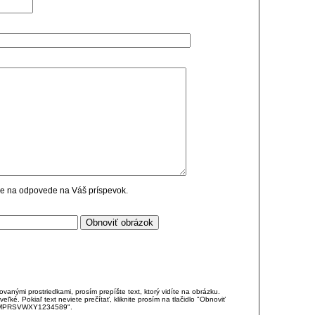
cie na odpovede na Váš príspevok.
anými prostriedkami, prosím prepíšte text, ktorý vidíte na obrázku.
é. Pokiaľ text neviete prečítať, kliknite prosím na tlačidlo "Obnoviť
DJKMPRSVWXY1234589".