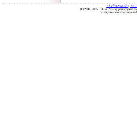
NÁVŠTEVNOSŤ
|
INZE
(C) 2004, 2005 DSL.sk | Všetky práva vyhradené
Všetky uvedené informácie sú b