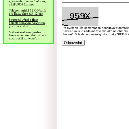
gigawatthodinové úložisko,
z LiFePO4 článkov
Telekom pridal 12 GB balík
pre Easy, chce zaň 12 eur
Spustená výroba flash
pamäte s novým najvyšším
počtom vrstiev
Pre overenie, že komentár sa nepridáva automatizov
Písmená musíte zadávať rovnako ako na obrázku veľk
Súd zakázal samojazdiacim
obrázok". V texte sa používajú iba znaky "BC
Google taxíkom dobíjanie v
noci, rušili obyvateľov