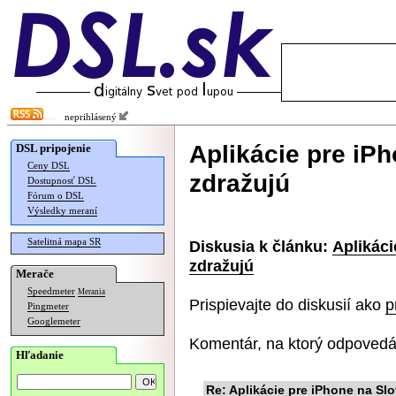
neprihlásený
Aplikácie pre iP
DSL pripojenie
Ceny DSL
zdražujú
Dostupnosť DSL
Fórum o DSL
Výsledky meraní
Satelitná mapa SR
Diskusia k článku:
Aplikác
zdražujú
Merače
Speedmeter
Merania
Prispievajte do diskusií ako
p
Pingmeter
Googlemeter
Komentár, na ktorý odpovedá
Hľadanie
Re: Aplikácie pre iPhone na Sl