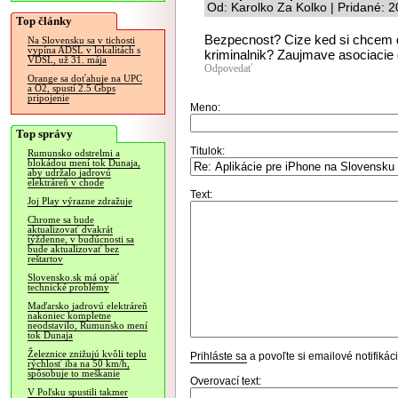
Od: Karolko Za Kolko | Pridané: 
Top články
Bezpecnost? Cize ked si chcem d
Na Slovensku sa v tichosti
vypína ADSL v lokalitách s
kriminalnik? Zaujmave asociacie
VDSL, už 31. mája
Odpovedať
Orange sa doťahuje na UPC
a O2, spustí 2.5 Gbps
pripojenie
Meno:
Top správy
Titulok:
Rumunsko odstrelmi a
blokádou mení tok Dunaja,
aby udržalo jadrovú
elektráreň v chode
Text:
Joj Play výrazne zdražuje
Chrome sa bude
aktualizovať dvakrát
týždenne, v budúcnosti sa
bude aktualizovať bez
reštartov
Slovensko.sk má opäť
technické problémy
Maďarsko jadrovú elektráreň
nakoniec kompletne
neodstavilo, Rumunsko mení
tok Dunaja
Železnice znižujú kvôli teplu
Prihláste sa
a povoľte si emailové notifiká
rýchlosť iba na 50 km/h,
spôsobuje to meškanie
Overovací text:
V Poľsku spustili takmer