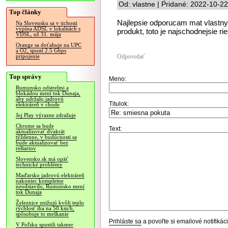
Od: vlastne | Pridané: 2022-10-2
Top články
Najlepsie odporucam mat vlastny, 
Na Slovensku sa v tichosti
vypína ADSL v lokalitách s
produkt, toto je najschodnejsie r
VDSL, už 31. mája
Orange sa doťahuje na UPC
a O2, spustí 2.5 Gbps
Odpovedať
pripojenie
Top správy
Meno:
Rumunsko odstrelmi a
blokádou mení tok Dunaja,
aby udržalo jadrovú
Titulok:
elektráreň v chode
Joj Play výrazne zdražuje
Chrome sa bude
Text:
aktualizovať dvakrát
týždenne, v budúcnosti sa
bude aktualizovať bez
reštartov
Slovensko.sk má opäť
technické problémy
Maďarsko jadrovú elektráreň
nakoniec kompletne
neodstavilo, Rumunsko mení
tok Dunaja
Železnice znižujú kvôli teplu
rýchlosť iba na 50 km/h,
spôsobuje to meškanie
Prihláste sa
a povoľte si emailové notifiká
V Poľsku spustili takmer