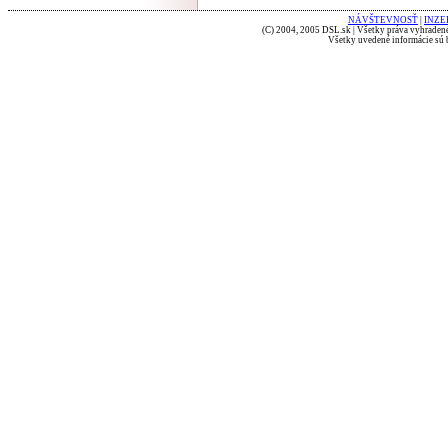
NÁVŠTEVNOSŤ
|
INZE
(C) 2004, 2005 DSL.sk | Všetky práva vyhradené
Všetky uvedené informácie sú b