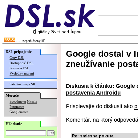
neprihlásený
Google dostal v I
DSL pripojenie
Ceny DSL
zneužívanie post
Dostupnosť DSL
Fórum o DSL
Výsledky meraní
Satelitná mapa SR
Diskusia k článku:
Google d
postavenia Androidu
Merače
Speedmeter
Merania
Prispievajte do diskusií ako
p
Pingmeter
Googlemeter
Komentár, na ktorý odpovedá
Hľadanie
Re: smiesna pokuta