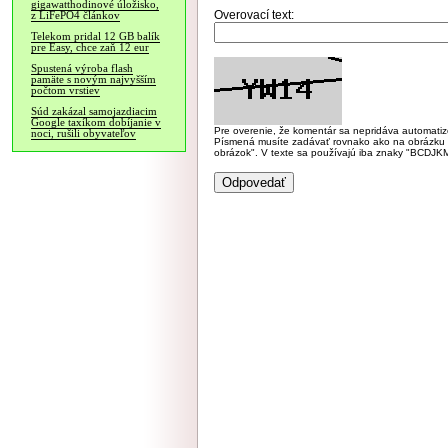
gigawatthodinové úložisko,
Overovací text:
z LiFePO4 článkov
Telekom pridal 12 GB balík
pre Easy, chce zaň 12 eur
Spustená výroba flash
pamäte s novým najvyšším
počtom vrstiev
Súd zakázal samojazdiacim
Google taxíkom dobíjanie v
Pre overenie, že komentár sa nepridáva automatizov
noci, rušili obyvateľov
Písmená musíte zadávať rovnako ako na obrázku veľk
obrázok". V texte sa používajú iba znaky "BC