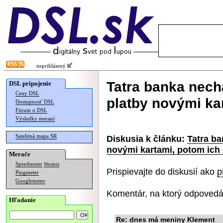
neprihlásený
Tatra banka nech
DSL pripojenie
Ceny DSL
platby novými ka
Dostupnosť DSL
Fórum o DSL
Výsledky meraní
Satelitná mapa SR
Diskusia k článku:
Tatra ba
novými kartami, potom ich
Merače
Speedmeter
Merania
Prispievajte do diskusií ako
p
Pingmeter
Googlemeter
Komentár, na ktorý odpovedá
Hľadanie
Re: dnes má meniny Klement