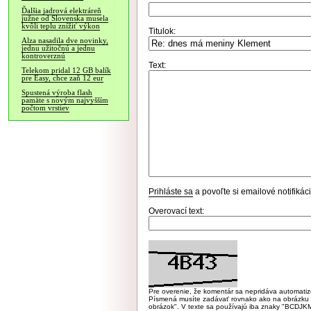
Ďalšia jadrová elektráreň
južne od Slovenska musela
kvôli teplu znížiť výkon
Titulok:
Alza nasadila dve novinky,
jednu užitočnú a jednu
kontroverznú
Text:
Telekom pridal 12 GB balík
pre Easy, chce zaň 12 eur
Spustená výroba flash
pamäte s novým najvyšším
počtom vrstiev
Prihláste sa
a povoľte si emailové notifiká
Overovací text:
Pre overenie, že komentár sa nepridáva automatizov
Písmená musíte zadávať rovnako ako na obrázku veľk
obrázok". V texte sa používajú iba znaky "BC