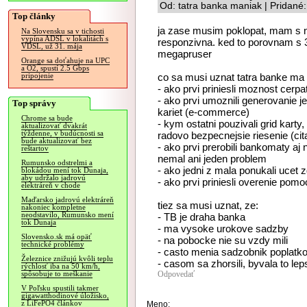
Od: tatra banka maniak | Pridané
Top články
ja zase musim poklopat, mam s ni
Na Slovensku sa v tichosti
vypína ADSL v lokalitách s
responzivna. ked to porovnam s 
VDSL, už 31. mája
megapruser
Orange sa doťahuje na UPC
a O2, spustí 2.5 Gbps
co sa musi uznat tatra banke ma
pripojenie
- ako prvi priniesli moznost cerp
- ako prvi umoznili generovanie 
Top správy
kariet (e-commerce)
Chrome sa bude
- kym ostatni pouzivali grid kart
aktualizovať dvakrát
týždenne, v budúcnosti sa
radovo bezpecnejsie riesenie (ci
bude aktualizovať bez
- ako prvi prerobili bankomaty a
reštartov
nemal ani jeden problem
Rumunsko odstrelmi a
- ako jedni z mala ponukali ucet
blokádou mení tok Dunaja,
aby udržalo jadrovú
- ako prvi priniesli overenie pom
elektráreň v chode
Maďarsko jadrovú elektráreň
tiez sa musi uznat, ze:
nakoniec kompletne
neodstavilo, Rumunsko mení
- TB je draha banka
tok Dunaja
- ma vysoke urokove sadzby
Slovensko.sk má opäť
- na pobocke nie su vzdy mili
technické problémy
- casto menia sadzobnik poplatk
Železnice znižujú kvôli teplu
- casom sa zhorsili, byvala to le
rýchlosť iba na 50 km/h,
Odpovedať
spôsobuje to meškanie
V Poľsku spustili takmer
gigawatthodinové úložisko,
z LiFePO4 článkov
Meno: