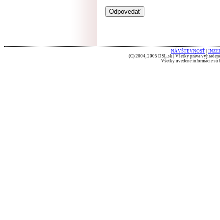
NÁVŠTEVNOSŤ
|
INZE
(C) 2004, 2005 DSL.sk | Všetky práva vyhradené
Všetky uvedené informácie sú b