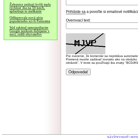
Železnice znižujú kvôli teplu
rýchlosť iba na 50 km/h,
spôsobuje to meškanie
Prihláste sa
a povoľte si emailové notifiká
Odštartovala nová séria
Overovací text:
populárneho sci-fi Futurama
Súd zakázal samojazdiacim
Google taxíkom dobíjanie v
noci, rušili obyvateľov
Pre overenie, že komentár sa nepridáva automatizov
Písmená musíte zadávať rovnako ako na obrázku veľk
obrázok". V texte sa používajú iba znaky "BC
NÁVŠTEVNOSŤ
|
INZE