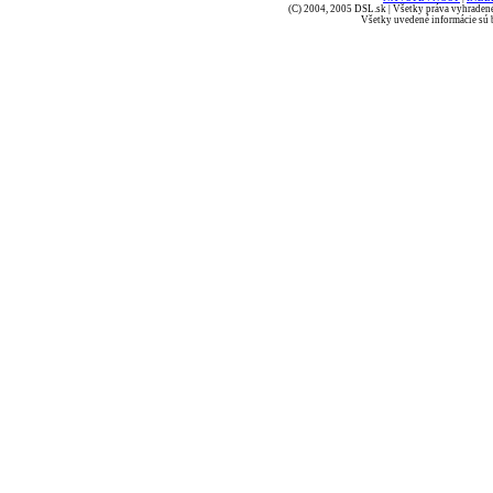
(C) 2004, 2005 DSL.sk | Všetky práva vyhradené
Všetky uvedené informácie sú b