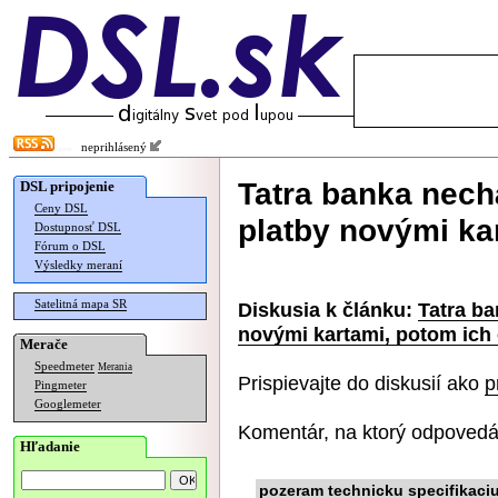
neprihlásený
Tatra banka nech
DSL pripojenie
Ceny DSL
platby novými ka
Dostupnosť DSL
Fórum o DSL
Výsledky meraní
Satelitná mapa SR
Diskusia k článku:
Tatra ba
novými kartami, potom ich
Merače
Speedmeter
Merania
Prispievajte do diskusií ako
p
Pingmeter
Googlemeter
Komentár, na ktorý odpovedá
Hľadanie
pozeram technicku specifikaci