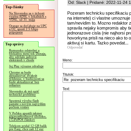
Od: Slack | Pridané: 2022-11-24 
Top články
Pozeram technicku specifikaciu p
Na Slovensku sa v tichosti
vypína ADSL v lokalitách s
na internete) ci vlastne umoznuje v
VDSL, už 31. mája
tam/nevidim to. Mozno redaktor z 
Orange sa doťahuje na UPC
spravila nejaky kompromis aby tie
a O2, spustí 2.5 Gbps
jednorazove cisla (nie najhorsi pr
pripojenie
hovorkyna prisli na nieco ako to oh
aktivuj si kartu. Tazko povedat...
Top správy
Odpovedať
Rumunsko odstrelmi a
blokádou mení tok Dunaja,
aby udržalo jadrovú
Meno:
elektráreň v chode
Joj Play výrazne zdražuje
Chrome sa bude
Titulok:
aktualizovať dvakrát
týždenne, v budúcnosti sa
bude aktualizovať bez
reštartov
Text:
Slovensko.sk má opäť
technické problémy
Spustená výroba flash
pamäte s novým najvyšším
počtom vrstiev
V Poľsku spustili takmer
gigawatthodinové úložisko,
z LiFePO4 článkov
Telekom pridal 12 GB balík
pre Easy, chce zaň 12 eur