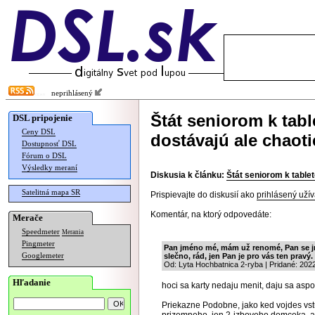
neprihlásený
Štát seniorom k tab
DSL pripojenie
Ceny DSL
dostávajú ale chaoti
Dostupnosť DSL
Fórum o DSL
Výsledky meraní
Diskusia k článku:
Štát seniorom k table
Satelitná mapa SR
Prispievajte do diskusií ako
prihlásený užív
Komentár, na ktorý odpovedáte:
Merače
Speedmeter
Merania
Pingmeter
Pan jméno mé, mám už renomé, Pan se j
Googlemeter
slečno, rád, jen Pan je pro vás ten pravý.
Od: Lyta Hochbatnica 2-ryba | Pridané: 202
Hľadanie
hoci sa karty nedaju menit, daju sa aspo
Priekazne Podobne, jako ked vojdes vs