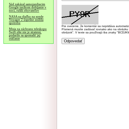
Súd zakázal samojazdiacim
Google taxíkom dobíjanie v
noci, rušili obyvateľov
NASA na diaľku na sonde
Voyager 2 úspešne znížila
spotrebu
Pre overenie, že komentár sa nepridáva automatizov
Misia na záchranu teleskopu
Písmená musíte zadávať rovnako ako na obrázku veľk
Swift ešte nie je stratená,
obrázok". V texte sa používajú iba znaky "BC
podarilo sa spomaliť jej
otáčanie