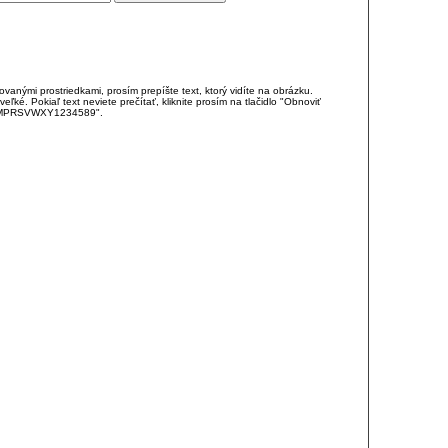
anými prostriedkami, prosím prepíšte text, ktorý vidíte na obrázku.
é. Pokiaľ text neviete prečítať, kliknite prosím na tlačidlo "Obnoviť
DJKMPRSVWXY1234589".