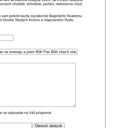
 ked sa zatvoria vokajsie dvere, sa ti zrazu naskytne
cnych chodieb, schodiisk, pavlaci, nekonecno chyzi,
co vam potvrdi kazdy zaciatocnik Magickeho Realismu,
m Gloobe Skrytych Kruhov a Utajovaneho Ryytu..
cie na odpovede na Váš príspevok.