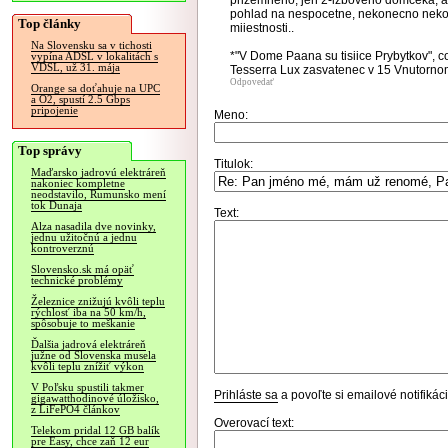
prizemneho, jen 2-izboveho domceka, ale
pohlad na nespocetne, nekonecno nekoe
Top články
miiestnosti..
Na Slovensku sa v tichosti
*"V Dome Paana su tisiice Prybytkov", 
vypína ADSL v lokalitách s
VDSL, už 31. mája
Tesserra Lux zasvatenec v 15 Vnutorno
Odpovedať
Orange sa doťahuje na UPC
a O2, spustí 2.5 Gbps
pripojenie
Meno:
Top správy
Titulok:
Maďarsko jadrovú elektráreň
nakoniec kompletne
neodstavilo, Rumunsko mení
tok Dunaja
Text:
Alza nasadila dve novinky,
jednu užitočnú a jednu
kontroverznú
Slovensko.sk má opäť
technické problémy
Železnice znižujú kvôli teplu
rýchlosť iba na 50 km/h,
spôsobuje to meškanie
Ďalšia jadrová elektráreň
južne od Slovenska musela
kvôli teplu znížiť výkon
V Poľsku spustili takmer
Prihláste sa
a povoľte si emailové notifiká
gigawatthodinové úložisko,
z LiFePO4 článkov
Overovací text:
Telekom pridal 12 GB balík
pre Easy, chce zaň 12 eur