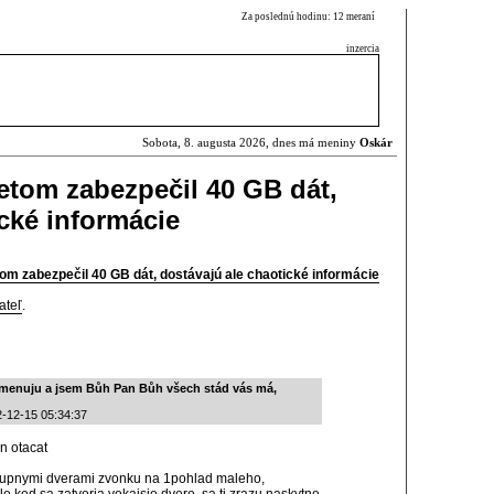
Za poslednú hodinu: 12 meraní
inzercia
Sobota, 8. augusta 2026, dnes má meniny
Oskár
letom zabezpečil 40 GB dát,
cké informácie
tom zabezpečil 40 GB dát, dostávajú ale chaotické informácie
ateľ
.
menuju a jsem Bůh Pan Bůh všech stád vás má,
2-12-15 05:34:37
n otacat
tupnymi dverami zvonku na 1pohlad maleho,