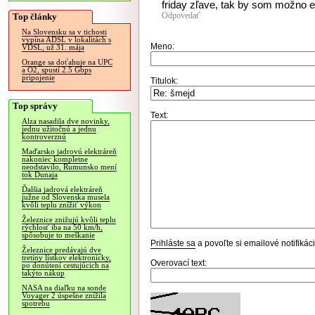
friday zľave, tak by som možno e
Odpovedať
Top články
Na Slovensku sa v tichosti
vypína ADSL v lokalitách s
Meno:
VDSL, už 31. mája
Orange sa doťahuje na UPC
a O2, spustí 2.5 Gbps
pripojenie
Titulok:
Top správy
Text:
Alza nasadila dve novinky,
jednu užitočnú a jednu
kontroverznú
Maďarsko jadrovú elektráreň
nakoniec kompletne
neodstavilo, Rumunsko mení
tok Dunaja
Ďalšia jadrová elektráreň
južne od Slovenska musela
kvôli teplu znížiť výkon
Železnice znižujú kvôli teplu
rýchlosť iba na 50 km/h,
spôsobuje to meškanie
Prihláste sa
a povoľte si emailové notifiká
Železnice predávajú dve
tretiny lístkov elektronicky,
Overovací text:
po donútení cestujúcich na
takýto nákup
NASA na diaľku na sonde
Voyager 2 úspešne znížila
spotrebu