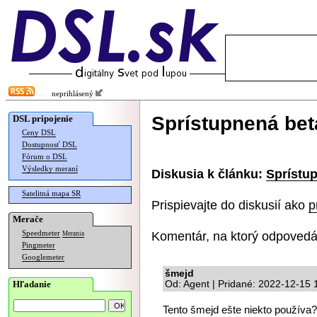
neprihlásený
Sprístupnená beta
DSL pripojenie
Ceny DSL
Dostupnosť DSL
Fórum o DSL
Výsledky meraní
Diskusia k článku:
Sprístup
Satelitná mapa SR
Prispievajte do diskusií ako
p
Merače
Komentár, na ktorý odpovedá
Speedmeter
Merania
Pingmeter
Googlemeter
šmejd
Hľadanie
Od: Agent | Pridané: 2022-12-15 
Tento šmejd ešte niekto používa? 