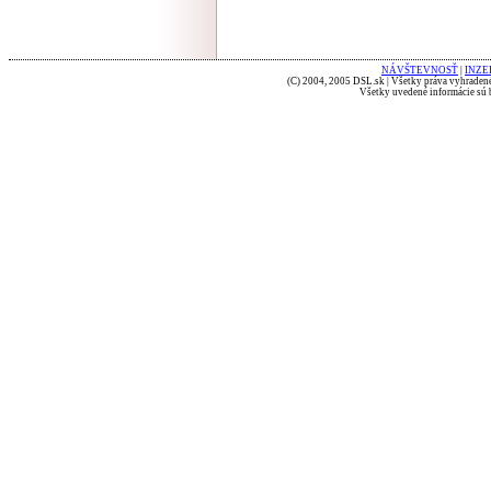
NÁVŠTEVNOSŤ
|
INZE
(C) 2004, 2005 DSL.sk | Všetky práva vyhradené
Všetky uvedené informácie sú b