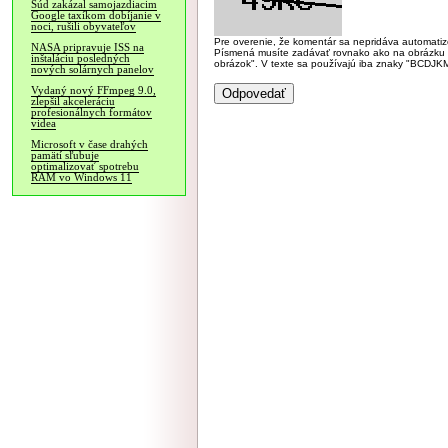
Súd zakázal samojazdiacim
Google taxíkom dobíjanie v
noci, rušili obyvateľov
Pre overenie, že komentár sa nepridáva automatizov
NASA pripravuje ISS na
Písmená musíte zadávať rovnako ako na obrázku veľk
inštaláciu posledných
obrázok". V texte sa používajú iba znaky "BC
nových solárnych panelov
Vydaný nový FFmpeg 9.0,
zlepšil akceleráciu
profesionálnych formátov
videa
Microsoft v čase drahých
pamätí sľubuje
optimalizovať spotrebu
RAM vo Windows 11