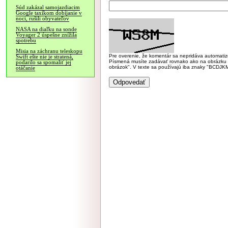
Súd zakázal samojazdiacim
Google taxíkom dobíjanie v
noci, rušili obyvateľov
NASA na diaľku na sonde
Voyager 2 úspešne znížila
spotrebu
Misia na záchranu teleskopu
Pre overenie, že komentár sa nepridáva automatizov
Swift ešte nie je stratená,
Písmená musíte zadávať rovnako ako na obrázku veľk
podarilo sa spomaliť jej
obrázok". V texte sa používajú iba znaky "BC
otáčanie