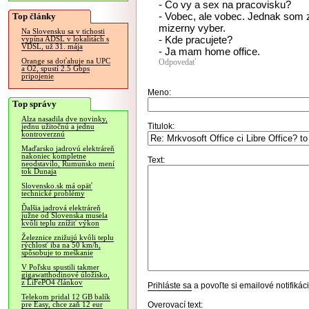
- Co vy a sex na pracovisku?
- Vobec, ale vobec. Jednak som z
Top články
mizerny vyber.
Na Slovensku sa v tichosti
- Kde pracujete?
vypína ADSL v lokalitách s
VDSL, už 31. mája
- Ja mam home office.
Orange sa doťahuje na UPC
Odpovedať
a O2, spustí 2.5 Gbps
pripojenie
Meno:
Top správy
Alza nasadila dve novinky,
Titulok:
jednu užitočnú a jednu
kontroverznú
Maďarsko jadrovú elektráreň
nakoniec kompletne
Text:
neodstavilo, Rumunsko mení
tok Dunaja
Slovensko.sk má opäť
technické problémy
Ďalšia jadrová elektráreň
južne od Slovenska musela
kvôli teplu znížiť výkon
Železnice znižujú kvôli teplu
rýchlosť iba na 50 km/h,
spôsobuje to meškanie
V Poľsku spustili takmer
gigawatthodinové úložisko,
z LiFePO4 článkov
Prihláste sa
a povoľte si emailové notifiká
Telekom pridal 12 GB balík
Overovací text:
pre Easy, chce zaň 12 eur