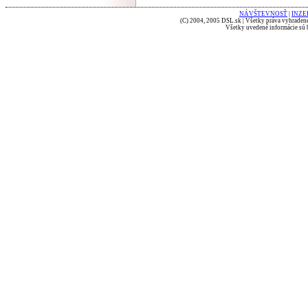
NÁVŠTEVNOSŤ
|
INZE
(C) 2004, 2005 DSL.sk | Všetky práva vyhradené
Všetky uvedené informácie sú b