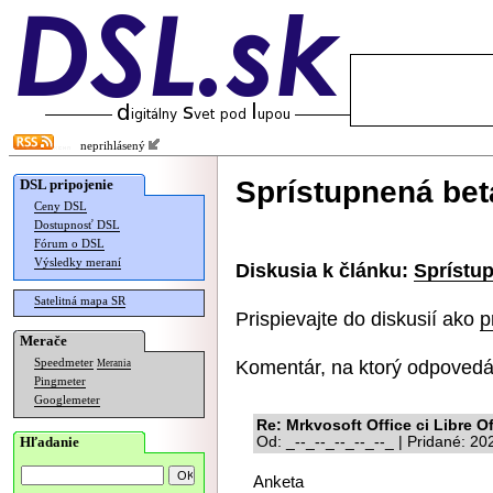
neprihlásený
Sprístupnená beta
DSL pripojenie
Ceny DSL
Dostupnosť DSL
Fórum o DSL
Výsledky meraní
Diskusia k článku:
Sprístup
Satelitná mapa SR
Prispievajte do diskusií ako
p
Merače
Komentár, na ktorý odpovedá
Speedmeter
Merania
Pingmeter
Googlemeter
Re: Mrkvosoft Office ci Libre Of
Hľadanie
Od: _--_--_--_--_--_ | Pridané: 2
Anketa