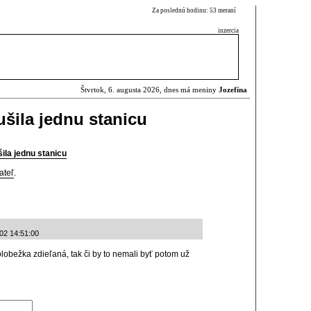
Za poslednú hodinu: 53 meraní
inzercia
Štvrtok, 6. augusta 2026, dnes má meniny
Jozefína
rušila jednu stanicu
šila jednu stanicu
ateľ
.
-02 14:51:00
lobežka zdieľaná, tak či by to nemali byť potom už