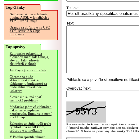
Top články
Titulok:
Na Slovensku sa v tichosti
vypína ADSL v lokalitách s
VDSL, už 31. mája
Text:
Orange sa doťahuje na UPC
a O2, spustí 2.5 Gbps
pripojenie
Top správy
Rumunsko odstrelmi a
blokádou mení tok Dunaja,
aby udržalo jadrovú
elektráreň v chode
Joj Play výrazne zdražuje
Chrome sa bude
Prihláste sa
a povoľte si emailové notifiká
aktualizovať dvakrát
týždenne, v budúcnosti sa
bude aktualizovať bez
Overovací text:
reštartov
Slovensko.sk má opäť
technické problémy
Maďarsko jadrovú elektráreň
nakoniec kompletne
neodstavilo, Rumunsko mení
tok Dunaja
Železnice znižujú kvôli teplu
Pre overenie, že komentár sa nepridáva automatizov
rýchlosť iba na 50 km/h,
Písmená musíte zadávať rovnako ako na obrázku veľk
spôsobuje to meškanie
obrázok". V texte sa používajú iba znaky "BC
V Poľsku spustili takmer