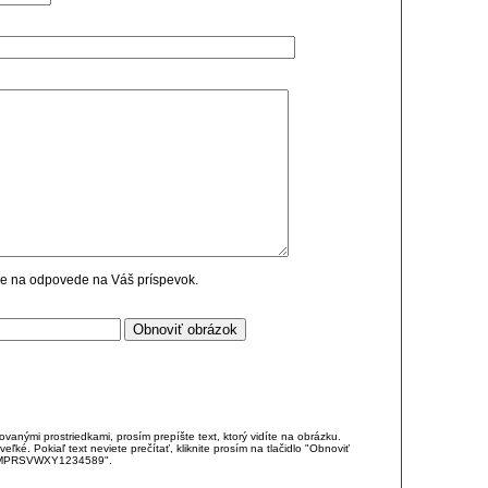
cie na odpovede na Váš príspevok.
anými prostriedkami, prosím prepíšte text, ktorý vidíte na obrázku.
é. Pokiaľ text neviete prečítať, kliknite prosím na tlačidlo "Obnoviť
DJKMPRSVWXY1234589".