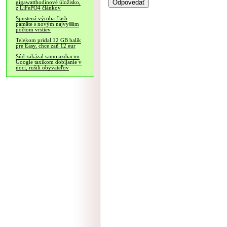
gigawatthodinové úložisko,
z LiFePO4 článkov
Spustená výroba flash
pamäte s novým najvyšším
počtom vrstiev
Telekom pridal 12 GB balík
pre Easy, chce zaň 12 eur
Súd zakázal samojazdiacim
Google taxíkom dobíjanie v
noci, rušili obyvateľov