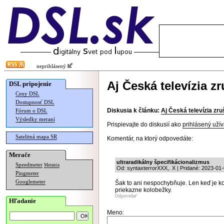
neprihlásený
Aj Česká televízia z
DSL pripojenie
Ceny DSL
Dostupnosť DSL
Diskusia k článku:
Aj Česká televízia zru
Fórum o DSL
Výsledky meraní
Prispievajte do diskusií ako
prihlásený užív
Satelitná mapa SR
Komentár, na ktorý odpovedáte:
Merače
ultraradikálny špecifikácionalizmus
Speedmeter
Merania
Od: syntaxterrorXXX,. X | Pridané: 2023-01
Pingmeter
Googlemeter
Šak to ani nespochybňuje. Len keď je ko
priekazne kolobežky.
Odpovedať
Hľadanie
Meno: