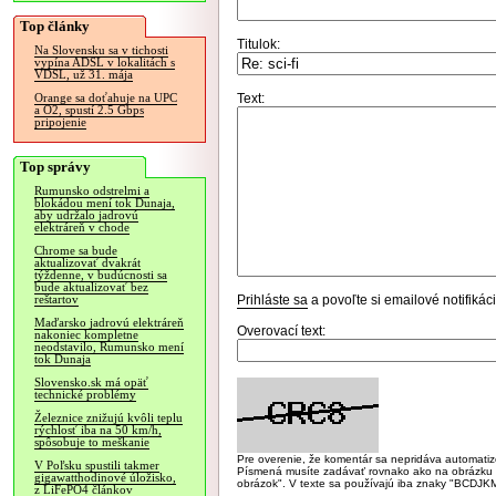
Top články
Titulok:
Na Slovensku sa v tichosti
vypína ADSL v lokalitách s
VDSL, už 31. mája
Text:
Orange sa doťahuje na UPC
a O2, spustí 2.5 Gbps
pripojenie
Top správy
Rumunsko odstrelmi a
blokádou mení tok Dunaja,
aby udržalo jadrovú
elektráreň v chode
Chrome sa bude
aktualizovať dvakrát
týždenne, v budúcnosti sa
bude aktualizovať bez
Prihláste sa
a povoľte si emailové notifiká
reštartov
Maďarsko jadrovú elektráreň
Overovací text:
nakoniec kompletne
neodstavilo, Rumunsko mení
tok Dunaja
Slovensko.sk má opäť
technické problémy
Železnice znižujú kvôli teplu
rýchlosť iba na 50 km/h,
spôsobuje to meškanie
Pre overenie, že komentár sa nepridáva automatizov
V Poľsku spustili takmer
Písmená musíte zadávať rovnako ako na obrázku veľk
gigawatthodinové úložisko,
obrázok". V texte sa používajú iba znaky "BC
z LiFePO4 článkov