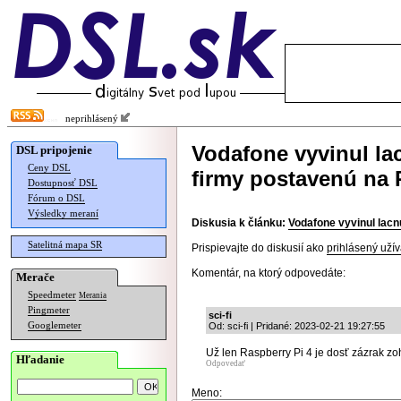
neprihlásený
Vodafone vyvinul la
DSL pripojenie
Ceny DSL
firmy postavenú na 
Dostupnosť DSL
Fórum o DSL
Výsledky meraní
Diskusia k článku:
Vodafone vyvinul lacn
Satelitná mapa SR
Prispievajte do diskusií ako
prihlásený užív
Komentár, na ktorý odpovedáte:
Merače
Speedmeter
Merania
Pingmeter
sci-fi
Googlemeter
Od: sci-fi | Pridané: 2023-02-21 19:27:55
Už len Raspberry Pi 4 je dosť zázrak zo
Hľadanie
Odpovedať
Meno: