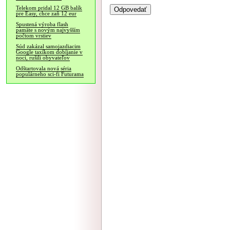
Telekom pridal 12 GB balík
pre Easy, chce zaň 12 eur
Spustená výroba flash
pamäte s novým najvyšším
počtom vrstiev
Súd zakázal samojazdiacim
Google taxíkom dobíjanie v
noci, rušili obyvateľov
Odštartovala nová séria
populárneho sci-fi Futurama