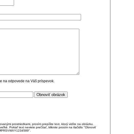
cie na odpovede na Váš príspevok.
anými prostriedkami, prosím prepíšte text, ktorý vidíte na obrázku.
é. Pokiaľ text neviete prečítať, kliknite prosím na tlačidlo "Obnoviť
DJKMPRSVWXY1234589".