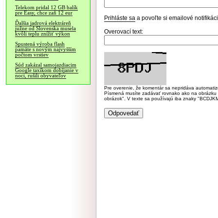
Telekom pridal 12 GB balík
pre Easy, chce zaň 12 eur
Prihláste sa
a povoľte si emailové notifiká
Ďalšia jadrová elektráreň
južne od Slovenska musela
Overovací text:
kvôli teplu znížiť výkon
Spustená výroba flash
pamäte s novým najvyšším
počtom vrstiev
Súd zakázal samojazdiacim
Google taxíkom dobíjanie v
noci, rušili obyvateľov
Pre overenie, že komentár sa nepridáva automatizov
Písmená musíte zadávať rovnako ako na obrázku veľk
obrázok". V texte sa používajú iba znaky "BC