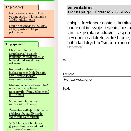
Top články
ze vodafone
Od: hana.g2 | Pridané: 2023-02-2
Na Slovensku sa v tichosti
vypína ADSL v lokalitách s
VDSL, už 31. mája
chlapik freelancer dosiel s kufr
Orange sa doťahuje na UPC
ponuknut im svoje riesenie, post
a O2, spustí 2.5 Gbps
tam, uz je ruka v rukave....aspon 
pripojenie
neviem ci na taketo velke hranie,
pribudat takychto "smart ekonomic
Top správy
Odpovedať
Chrome sa bude
aktualizovať dvakrát
týždenne, v budúcnosti sa
Meno:
bude aktualizovať bez
reštartov
Rumunsko odstrelmi a
blokádou mení tok Dunaja,
Titulok:
aby udržalo jadrovú
elektráreň v chode
Maďarsko jadrovú elektráreň
Text:
nakoniec kompletne
neodstavilo, Rumunsko mení
tok Dunaja
Slovensko.sk má opäť
technické problémy
Železnice znižujú kvôli teplu
rýchlosť iba na 50 km/h,
spôsobuje to meškanie
V Poľsku spustili takmer
gigawatthodinové úložisko,
z LiFePO4 článkov