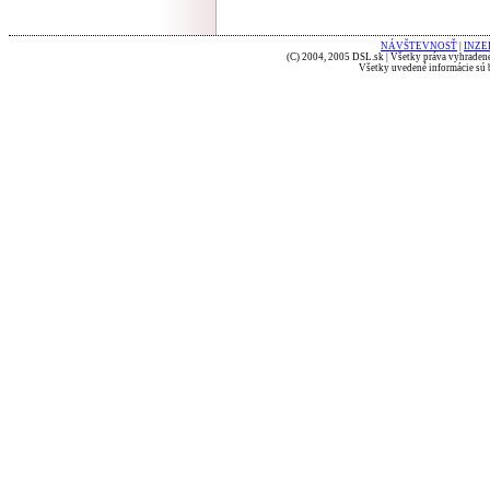
NÁVŠTEVNOSŤ
|
INZE
(C) 2004, 2005 DSL.sk | Všetky práva vyhradené
Všetky uvedené informácie sú b