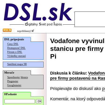
neprihlásený
Vodafone vyvinul
DSL pripojenie
Ceny DSL
stanicu pre firm
Dostupnosť DSL
Fórum o DSL
Pi
Výsledky meraní
Satelitná mapa SR
Diskusia k článku:
Vodafon
Merače
pre firmy postavenú na Ras
Speedmeter
Merania
Pingmeter
Googlemeter
Prispievajte do diskusií ako
p
Hľadanie
Komentár, na ktorý odpovedá