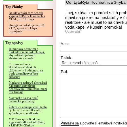
Od: LytaRyta Hochbatnica 3-rybá 
Top články
..hej, skúšal im pomôct s ich pr
Na Slovensku sa v tichosti
vypína ADSL v lokalitách s
stavit sa pozret na nestability v 
VDSL, už 31. mája
reaktore - ale musel to na chvílku
Orange sa doťahuje na UPC
voda kápe! v kúpelni premoká!
a O2, spustí 2.5 Gbps
Odpovedať
pripojenie
Top správy
Meno:
Rumunsko odstrelmi a
blokádou mení tok Dunaja,
aby udržalo jadrovú
Titulok:
elektráreň v chode
Chrome sa bude
aktualizovať dvakrát
týždenne, v budúcnosti sa
Text:
bude aktualizovať bez
reštartov
Maďarsko jadrovú elektráreň
nakoniec kompletne
neodstavilo, Rumunsko mení
tok Dunaja
Slovensko.sk má opäť
technické problémy
Železnice znižujú kvôli teplu
rýchlosť iba na 50 km/h,
spôsobuje to meškanie
V Poľsku spustili takmer
gigawatthodinové úložisko,
Prihláste sa
a povoľte si emailové notifiká
z LiFePO4 článkov