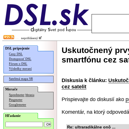
neprihlásený
Uskutočnený prv
DSL pripojenie
Ceny DSL
smartfónu cez sat
Dostupnosť DSL
Fórum o DSL
Výsledky meraní
Satelitná mapa SR
Diskusia k článku:
Uskutoč
cez satelit
Merače
Speedmeter
Merania
Prispievajte do diskusií ako
p
Pingmeter
Googlemeter
Komentár, na ktorý odpovedá
Hľadanie
Re: ultraradikálne onô ...