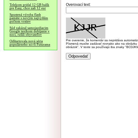
Overovací text:
Telekom pridal 12 GB balík
pre Easy, chce zaň 12 eur
Spustená výroba flash
pamäte s novým najvyšším
počtom vrstiev
Súd zakázal samojazdiacim
Google taxíkom dobíjanie v
noci, rušili obyvateľov
Pre overenie, že komentár sa nepridáva automatizov
Odštartovala nová séria
Písmená musíte zadávať rovnako ako na obrázku veľk
populárneho sci-fi Futurama
obrázok". V texte sa používajú iba znaky "BC