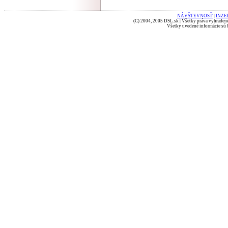
NÁVŠTEVNOSŤ
|
INZE
(C) 2004, 2005 DSL.sk | Všetky práva vyhradené
Všetky uvedené informácie sú b