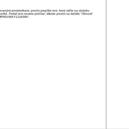
anými prostriedkami, prosím prepíšte text, ktorý vidíte na obrázku.
é. Pokiaľ text neviete prečítať, kliknite prosím na tlačidlo "Obnoviť
DJKMPRSVWXY1234589".