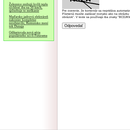
Železnice znižujú kvôli teplu
rýchlosť iba na 50 km/h,
spôsobuje to meškanie
Pre overenie, že komentár sa nepridáva automatizov
Písmená musíte zadávať rovnako ako na obrázku veľk
Maďarsko jadrovú elektráreň
obrázok". V texte sa používajú iba znaky "BC
nakoniec kompletne
neodstavilo, Rumunsko mení
tok Dunaja
Odštartovala nová séria
populárneho sci-fi Futurama