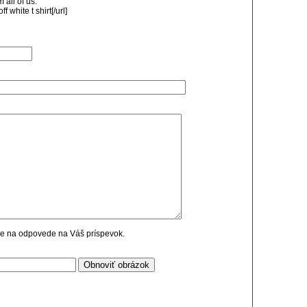
 all of us.
 white t shirt[/url]
cie na odpovede na Váš príspevok.