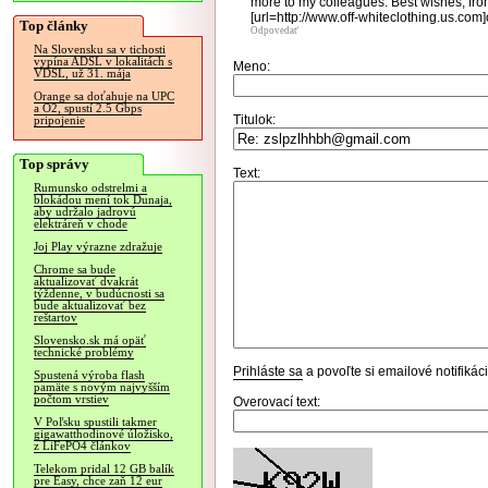
more to my colleagues. Best wishes; from
[url=http://www.off-whiteclothing.us.com]off
Top články
Odpovedať
Na Slovensku sa v tichosti
vypína ADSL v lokalitách s
Meno:
VDSL, už 31. mája
Orange sa doťahuje na UPC
a O2, spustí 2.5 Gbps
Titulok:
pripojenie
Top správy
Text:
Rumunsko odstrelmi a
blokádou mení tok Dunaja,
aby udržalo jadrovú
elektráreň v chode
Joj Play výrazne zdražuje
Chrome sa bude
aktualizovať dvakrát
týždenne, v budúcnosti sa
bude aktualizovať bez
reštartov
Slovensko.sk má opäť
technické problémy
Prihláste sa
a povoľte si emailové notifiká
Spustená výroba flash
pamäte s novým najvyšším
počtom vrstiev
Overovací text:
V Poľsku spustili takmer
gigawatthodinové úložisko,
z LiFePO4 článkov
Telekom pridal 12 GB balík
pre Easy, chce zaň 12 eur