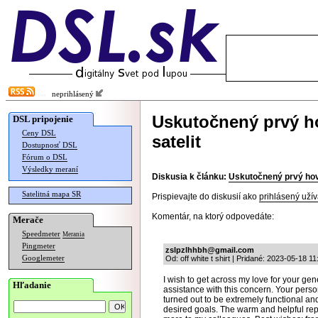
neprihlásený
Uskutočnený prvý h
DSL pripojenie
Ceny DSL
satelit
Dostupnosť DSL
Fórum o DSL
Výsledky meraní
Diskusia k článku:
Uskutočnený prvý hovo
Satelitná mapa SR
Prispievajte do diskusií ako
prihlásený užív
Komentár, na ktorý odpovedáte:
Merače
Speedmeter
Merania
Pingmeter
zslpzlhhbh@gmail.com
Googlemeter
Od: off white t shirt | Pridané: 2023-05-18 11
I wish to get across my love for your gen
Hľadanie
assistance with this concern. Your pers
turned out to be extremely functional an
desired goals. The warm and helpful re