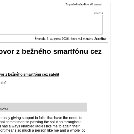
Za poslednú hodinu: 66 meraní
inzercia
Štvrtok, 6. augusta 2026, dnes má meniny
Jozefína
ovor z bežného smartfónu cez
r z bežného smartfónu cez satelit
ateľ
.
:52:44
erosity giving support to folks that have the need for
onal commitment to passing the solution throughout
d has always enabled ladies like me to attain their
port means so much a person like me and a whole lot