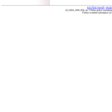
NÁVŠTEVNOSŤ
|
INZE
(C) 2004, 2005 DSL.sk | Všetky práva vyhradené
Všetky uvedené informácie sú b