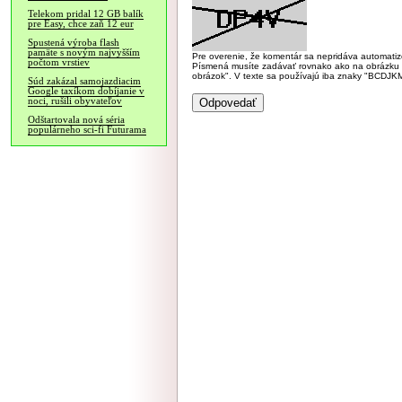
Telekom pridal 12 GB balík
pre Easy, chce zaň 12 eur
Spustená výroba flash
pamäte s novým najvyšším
Pre overenie, že komentár sa nepridáva automatizov
počtom vrstiev
Písmená musíte zadávať rovnako ako na obrázku veľk
obrázok". V texte sa používajú iba znaky "BC
Súd zakázal samojazdiacim
Google taxíkom dobíjanie v
noci, rušili obyvateľov
Odštartovala nová séria
populárneho sci-fi Futurama