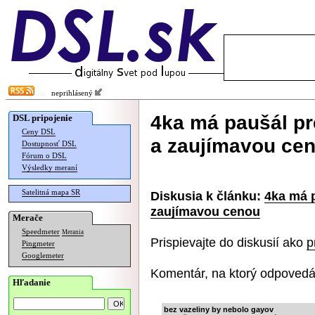
neprihlásený
4ka má paušál pr
DSL pripojenie
Ceny DSL
a zaujímavou ce
Dostupnosť DSL
Fórum o DSL
Výsledky meraní
Satelitná mapa SR
Diskusia k článku:
4ka má p
zaujímavou cenou
Merače
Speedmeter
Merania
Prispievajte do diskusií ako
p
Pingmeter
Googlemeter
Komentár, na ktorý odpovedá
Hľadanie
bez vazeliny by nebolo gayov