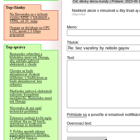
Od: děvky derou kundy | Pridané: 2023-05-
Top články
Niektoré akcie v minulosti u 4ky trvali aj 
Na Slovensku sa v tichosti
Odpovedať
vypína ADSL v lokalitách s
VDSL, už 31. mája
Meno:
Orange sa doťahuje na UPC
a O2, spustí 2.5 Gbps
pripojenie
Titulok:
Top správy
Rumunsko odstrelmi a
blokádou mení tok Dunaja,
Text:
aby udržalo jadrovú
elektráreň v chode
Chrome sa bude
aktualizovať dvakrát
týždenne, v budúcnosti sa
bude aktualizovať bez
reštartov
Maďarsko jadrovú elektráreň
nakoniec kompletne
neodstavilo, Rumunsko mení
tok Dunaja
Slovensko.sk má opäť
technické problémy
Prihláste sa
a povoľte si emailové notifiká
Železnice znižujú kvôli teplu
rýchlosť iba na 50 km/h,
Overovací text:
spôsobuje to meškanie
V Poľsku spustili takmer
gigawatthodinové úložisko,
z LiFePO4 článkov