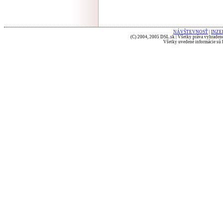
NÁVŠTEVNOSŤ
|
INZE
(C) 2004, 2005 DSL.sk | Všetky práva vyhradené
Všetky uvedené informácie sú b