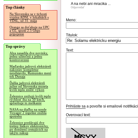
A na nebi ani mracika ...
Top články
Odpovedať
Na Slovensku sa v tichosti
vypína ADSL v lokalitách s
Meno:
VDSL, už 31. mája
Orange sa doťahuje na UPC
a O2, spustí 2.5 Gbps
pripojenie
Titulok:
Top správy
Text:
Alza nasadila dve novinky,
jednu užitočnú a jednu
kontroverznú
Maďarsko jadrovú elektráreň
nakoniec kompletne
neodstavilo, Rumunsko mení
tok Dunaja
Ďalšia jadrová elektráreň
južne od Slovenska musela
kvôli teplu znížiť výkon
Železnice znižujú kvôli teplu
rýchlosť iba na 50 km/h,
spôsobuje to meškanie
Prihláste sa
a povoľte si emailové notifiká
NASA na diaľku na sonde
Voyager 2 úspešne znížila
Overovací text:
spotrebu
Železnice predávajú dve
tretiny lístkov elektronicky,
po donútení cestujúcich na
takýto nákup