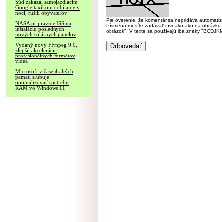
Súd zakázal samojazdiacim
Google taxíkom dobíjanie v
noci, rušili obyvateľov
Pre overenie, že komentár sa nepridáva automatizov
NASA pripravuje ISS na
Písmená musíte zadávať rovnako ako na obrázku veľk
inštaláciu posledných
obrázok". V texte sa používajú iba znaky "BC
nových solárnych panelov
Vydaný nový FFmpeg 9.0,
zlepšil akceleráciu
profesionálnych formátov
videa
Microsoft v čase drahých
pamätí sľubuje
optimalizovať spotrebu
RAM vo Windows 11