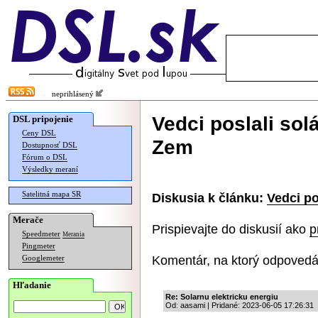
neprihlásený
Vedci poslali sol
DSL pripojenie
Ceny DSL
Zem
Dostupnosť DSL
Fórum o DSL
Výsledky meraní
Satelitná mapa SR
Diskusia k článku:
Vedci po
Merače
Prispievajte do diskusií ako
p
Speedmeter
Merania
Pingmeter
Komentár, na ktorý odpovedá
Googlemeter
Hľadanie
Re: Solarnu elektricku energiu
Od: aasami | Pridané: 2023-06-05 17:26:31