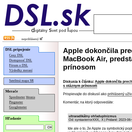
neprihlásený
Apple dokončila pre
DSL pripojenie
Ceny DSL
MacBook Air, predst
Dostupnosť DSL
prínosom
Fórum o DSL
Výsledky meraní
Satelitná mapa SR
Diskusia k článku:
Apple dokončila prech
s otáznym prínosom
Merače
Prispievajte do diskusií ako
prihlásený užív
Speedmeter
Merania
Komentár, na ktorý odpovedáte:
Pingmeter
Googlemeter
ultraradikálny ohľaduplnizmus
Hľadanie
Od: syntaxterrorXXX,. X | Pridané: 2023-06
Ide ale o to, že Apple za symbolický pop