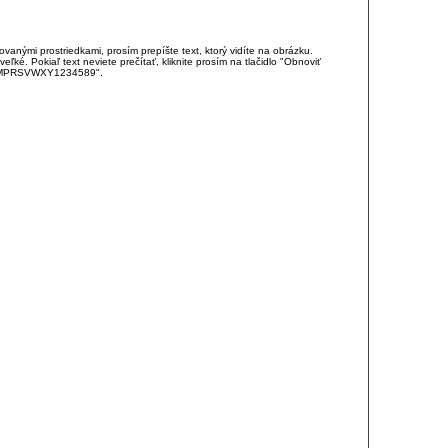
anými prostriedkami, prosím prepíšte text, ktorý vidíte na obrázku.
é. Pokiaľ text neviete prečítať, kliknite prosím na tlačidlo "Obnoviť
DJKMPRSVWXY1234589".