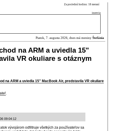
Za poslednú hodinu: 18 meraní
inzercia
Piatok, 7. augusta 2026, dnes má meniny
Štefánia
chod na ARM a uviedla 15"
avila VR okuliare s otáznym
od na ARM a uviedla 15" MacBook Air, predstavila VR okuliare
ateľ
.
-06 09:04:12
latok vývojárom odfiltruje všetkých za používateľov sa