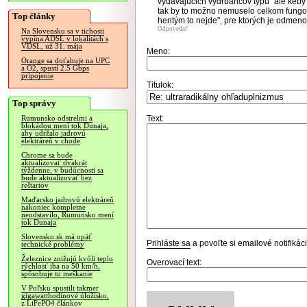
vydávajúcich vydrbancov typu "ale keby 
tak by to možno nemuselo celkom fungov
Top články
hentým to nejde", pre ktorých je odmeno
Odpovedať
Na Slovensku sa v tichosti
vypína ADSL v lokalitách s
VDSL, už 31. mája
Meno:
Orange sa doťahuje na UPC
a O2, spustí 2.5 Gbps
pripojenie
Titulok:
Top správy
Text:
Rumunsko odstrelmi a
blokádou mení tok Dunaja,
aby udržalo jadrovú
elektráreň v chode
Chrome sa bude
aktualizovať dvakrát
týždenne, v budúcnosti sa
bude aktualizovať bez
reštartov
Maďarsko jadrovú elektráreň
nakoniec kompletne
neodstavilo, Rumunsko mení
tok Dunaja
Slovensko.sk má opäť
Prihláste sa
a povoľte si emailové notifiká
technické problémy
Železnice znižujú kvôli teplu
Overovací text:
rýchlosť iba na 50 km/h,
spôsobuje to meškanie
V Poľsku spustili takmer
gigawatthodinové úložisko,
z LiFePO4 článkov