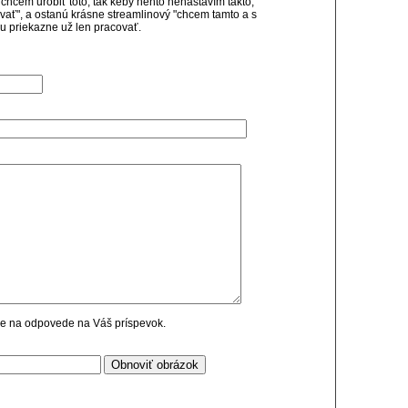
chcem urobiť toto, tak keby hento nenastavím takto,
ať", a ostanú krásne streamlinový "chcem tamto a s
u priekazne už len pracovať.
cie na odpovede na Váš príspevok.