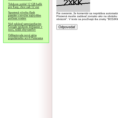
Telekom pridal 12 GB balík
pre Easy, chce zaň 12 eur
Spustená výroba flash
Pre overenie, že komentár sa nepridáva automatizov
pamäte s novým najvyšším
Písmená musíte zadávať rovnako ako na obrázku veľk
počtom vrstiev
obrázok". V texte sa používajú iba znaky "BC
Súd zakázal samojazdiacim
Google taxíkom dobíjanie v
noci, rušili obyvateľov
Odštartovala nová séria
populárneho sci-fi Futurama