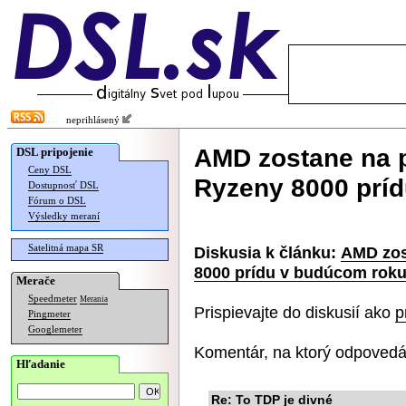
neprihlásený
AMD zostane na p
DSL pripojenie
Ceny DSL
Ryzeny 8000 prí
Dostupnosť DSL
Fórum o DSL
Výsledky meraní
Satelitná mapa SR
Diskusia k článku:
AMD zos
8000 prídu v budúcom rok
Merače
Speedmeter
Merania
Prispievajte do diskusií ako
p
Pingmeter
Googlemeter
Komentár, na ktorý odpovedá
Hľadanie
Re: To TDP je divné