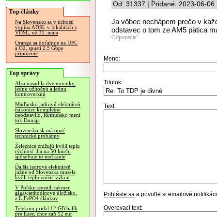
Od: 31337 | Pridané: 2023-06-06
Top články
Ja vôbec nechápem prečo v kaž
Na Slovensku sa v tichosti
vypína ADSL v lokalitách s
odstavec o tom ze AM5 pätica 
VDSL, už 31. mája
Odpovedať
Orange sa doťahuje na UPC
a O2, spustí 2.5 Gbps
pripojenie
Meno:
Top správy
Titulok:
Alza nasadila dve novinky,
jednu užitočnú a jednu
kontroverznú
Maďarsko jadrovú elektráreň
Text:
nakoniec kompletne
neodstavilo, Rumunsko mení
tok Dunaja
Slovensko.sk má opäť
technické problémy
Železnice znižujú kvôli teplu
rýchlosť iba na 50 km/h,
spôsobuje to meškanie
Ďalšia jadrová elektráreň
južne od Slovenska musela
kvôli teplu znížiť výkon
V Poľsku spustili takmer
gigawatthodinové úložisko,
Prihláste sa
a povoľte si emailové notifiká
z LiFePO4 článkov
Overovací text:
Telekom pridal 12 GB balík
pre Easy, chce zaň 12 eur