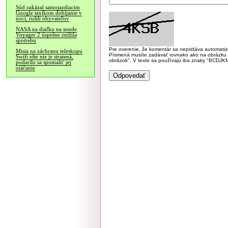
Súd zakázal samojazdiacim
Google taxíkom dobíjanie v
noci, rušili obyvateľov
NASA na diaľku na sonde
Voyager 2 úspešne znížila
spotrebu
Pre overenie, že komentár sa nepridáva automatizov
Misia na záchranu teleskopu
Písmená musíte zadávať rovnako ako na obrázku veľk
Swift ešte nie je stratená,
obrázok". V texte sa používajú iba znaky "BC
podarilo sa spomaliť jej
otáčanie