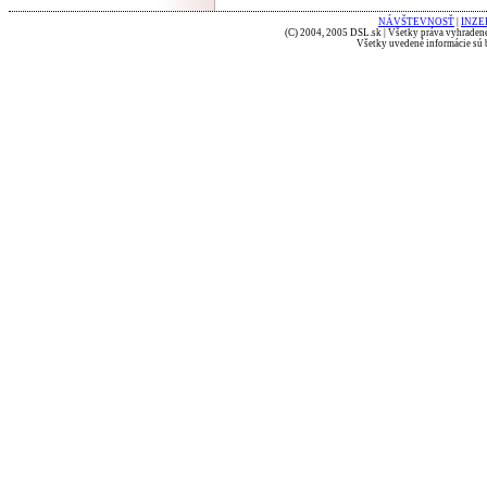
NÁVŠTEVNOSŤ
|
INZE
(C) 2004, 2005 DSL.sk | Všetky práva vyhradené
Všetky uvedené informácie sú b