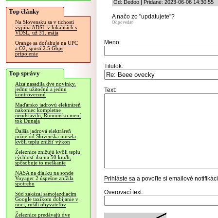
Od: Dedoo | Pridané: 2023-06-06 14:30:55
Top články
A načo zo "updatujete"?
Na Slovensku sa v tichosti
Odpovedať
vypína ADSL v lokalitách s
VDSL, už 31. mája
Meno:
Orange sa doťahuje na UPC
a O2, spustí 2.5 Gbps
pripojenie
Titulok:
Top správy
Alza nasadila dve novinky,
jednu užitočnú a jednu
Text:
kontroverznú
Maďarsko jadrovú elektráreň
nakoniec kompletne
neodstavilo, Rumunsko mení
tok Dunaja
Ďalšia jadrová elektráreň
južne od Slovenska musela
kvôli teplu znížiť výkon
Železnice znižujú kvôli teplu
rýchlosť iba na 50 km/h,
spôsobuje to meškanie
NASA na diaľku na sonde
Prihláste sa
a povoľte si emailové notifiká
Voyager 2 úspešne znížila
spotrebu
Overovací text:
Súd zakázal samojazdiacim
Google taxíkom dobíjanie v
noci, rušili obyvateľov
Železnice predávajú dve