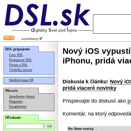
neprihlásený
Nový iOS vypust
DSL pripojenie
Ceny DSL
iPhonu, pridá vi
Dostupnosť DSL
Fórum o DSL
Výsledky meraní
Satelitná mapa SR
Diskusia k článku:
Nový iO
pridá viaceré novinky
Merače
Speedmeter
Merania
Prispievajte do diskusií ako
p
Pingmeter
Googlemeter
Komentár, na ktorý odpovedá
Hľadanie
Re: Beee ovecky