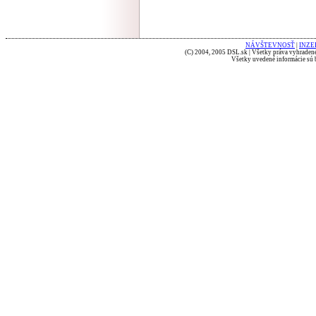
NÁVŠTEVNOSŤ
|
INZE
(C) 2004, 2005 DSL.sk | Všetky práva vyhradené
Všetky uvedené informácie sú b