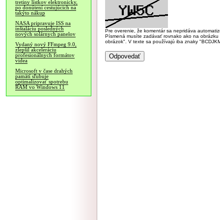
tretiny lístkov elektronicky,
po donútení cestujúcich na
takýto nákup
NASA pripravuje ISS na
inštaláciu posledných
Pre overenie, že komentár sa nepridáva automatizov
nových solárnych panelov
Písmená musíte zadávať rovnako ako na obrázku veľk
obrázok". V texte sa používajú iba znaky "BC
Vydaný nový FFmpeg 9.0,
zlepšil akceleráciu
profesionálnych formátov
videa
Microsoft v čase drahých
pamätí sľubuje
optimalizovať spotrebu
RAM vo Windows 11