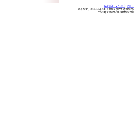
NÁVŠTEVNOSŤ
|
INZE
(C) 2004, 2005 DSL.sk | Všetky práva vyhradené
Všetky uvedené informácie sú b