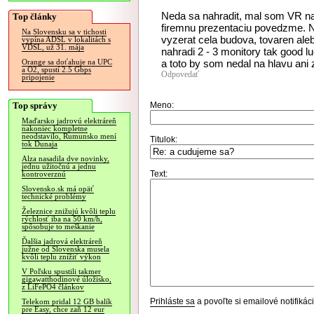
Neda sa nahradit, mal som VR na 
Top články
firemnu prezentaciu povedzme. N
Na Slovensku sa v tichosti
vyzerat cela budova, tovaren alebo
vypína ADSL v lokalitách s
VDSL, už 31. mája
nahradi 2 - 3 monitory tak good
a toto by som nedal na hlavu ani 
Orange sa doťahuje na UPC
a O2, spustí 2.5 Gbps
Odpovedať
pripojenie
Top správy
Meno:
Maďarsko jadrovú elektráreň
nakoniec kompletne
neodstavilo, Rumunsko mení
Titulok:
tok Dunaja
Alza nasadila dve novinky,
jednu užitočnú a jednu
Text:
kontroverznú
Slovensko.sk má opäť
technické problémy
Železnice znižujú kvôli teplu
rýchlosť iba na 50 km/h,
spôsobuje to meškanie
Ďalšia jadrová elektráreň
južne od Slovenska musela
kvôli teplu znížiť výkon
V Poľsku spustili takmer
gigawatthodinové úložisko,
z LiFePO4 článkov
Prihláste sa
a povoľte si emailové notifiká
Telekom pridal 12 GB balík
pre Easy, chce zaň 12 eur