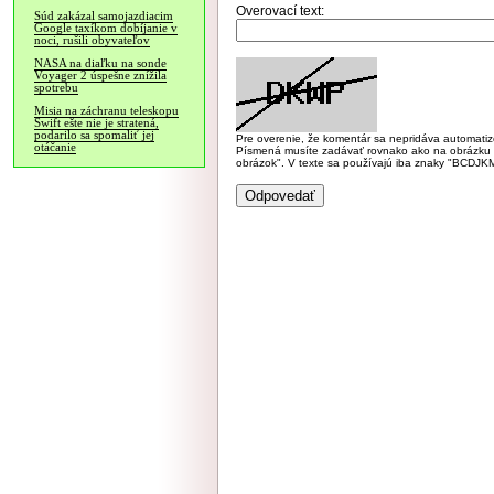
Overovací text:
Súd zakázal samojazdiacim
Google taxíkom dobíjanie v
noci, rušili obyvateľov
NASA na diaľku na sonde
Voyager 2 úspešne znížila
spotrebu
Misia na záchranu teleskopu
Swift ešte nie je stratená,
podarilo sa spomaliť jej
Pre overenie, že komentár sa nepridáva automatizov
otáčanie
Písmená musíte zadávať rovnako ako na obrázku veľk
obrázok". V texte sa používajú iba znaky "BC