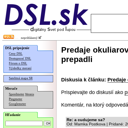
neprihlásený
Predaje okuliarov
DSL pripojenie
Ceny DSL
prepadli
Dostupnosť DSL
Fórum o DSL
Výsledky meraní
Satelitná mapa SR
Diskusia k článku:
Predaje 
Merače
Prispievajte do diskusií ako
p
Speedmeter
Merania
Pingmeter
Komentár, na ktorý odpovedá
Googlemeter
Hľadanie
Re: a cudujeme sa?
Od: Mamka Postkova | Pridané: 2