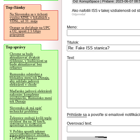
Od: KonspiSpace | Pridané: 2023-06-07 08:
Top články
Ako nafotili ISS v takej vzdialenosti od s
Na Slovensku sa v tichosti
Odpovedať
vypína ADSL v lokalitách s
VDSL, už 31. mája
Meno:
Orange sa doťahuje na UPC
a O2, spustí 2.5 Gbps
pripojenie
Titulok:
Top správy
Chrome sa bude
aktualizovať dvakrát
Text:
týždenne, v budúcnosti sa
bude aktualizovať bez
reštartov
Rumunsko odstrelmi a
blokádou mení tok Dunaja,
aby udržalo jadrovú
elektráreň v chode
Maďarsko jadrovú elektráreň
nakoniec kompletne
neodstavilo, Rumunsko mení
tok Dunaja
Slovensko.sk má opäť
technické problémy
Prihláste sa
a povoľte si emailové notifiká
Železnice znižujú kvôli teplu
rýchlosť iba na 50 km/h,
Overovací text:
spôsobuje to meškanie
V Poľsku spustili takmer
gigawatthodinové úložisko,
z LiFePO4 článkov