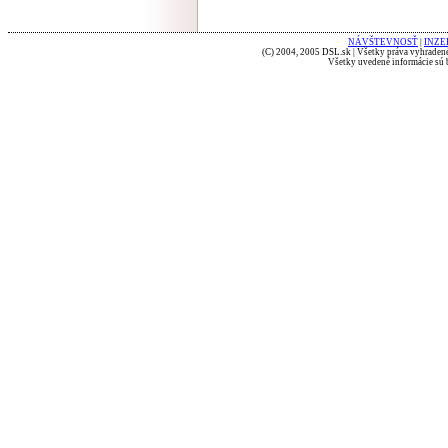
NÁVŠTEVNOSŤ
|
INZE
(C) 2004, 2005 DSL.sk | Všetky práva vyhradené
Všetky uvedené informácie sú b