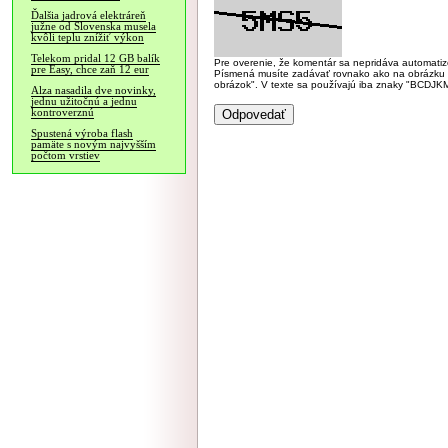
Ďalšia jadrová elektráreň
južne od Slovenska musela
kvôli teplu znížiť výkon
Telekom pridal 12 GB balík
Pre overenie, že komentár sa nepridáva automatizov
pre Easy, chce zaň 12 eur
Písmená musíte zadávať rovnako ako na obrázku veľk
obrázok". V texte sa používajú iba znaky "BC
Alza nasadila dve novinky,
jednu užitočnú a jednu
kontroverznú
Spustená výroba flash
pamäte s novým najvyšším
počtom vrstiev