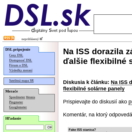
neprihlásený
Na ISS dorazila z
DSL pripojenie
Ceny DSL
ďalšie flexibilné
Dostupnosť DSL
Fórum o DSL
Výsledky meraní
Satelitná mapa SR
Diskusia k článku:
Na ISS d
flexibilné solárne panely
Merače
Speedmeter
Merania
Prispievajte do diskusií ako
p
Pingmeter
Googlemeter
Komentár, na ktorý odpovedá
Hľadanie
Fake ISS stanica?