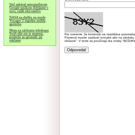
Súd zakázal samojazdiacim
Google taxíkom dobíjanie v
noci, rušili obyvateľov
NASA na diaľku na sonde
Voyager 2 úspešne znížila
spotrebu
Misia na záchranu teleskopu
Swift ešte nie je stratená,
Pre overenie, že komentár sa nepridáva automatizov
podarilo sa spomaliť jej
Písmená musíte zadávať rovnako ako na obrázku veľk
otáčanie
obrázok". V texte sa používajú iba znaky "BC