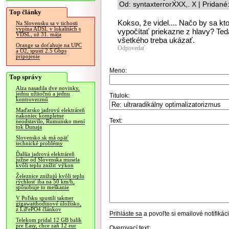
Od: syntaxterrorXXX,. X | Pridan
Top články
Kokso, že videl.... Načo by sa kt
Na Slovensku sa v tichosti
vypína ADSL v lokalitách s
vypočítať priekazne z hlavy? Te
VDSL, už 31. mája
všetkého treba ukázať.
Orange sa doťahuje na UPC
Odpovedať
a O2, spustí 2.5 Gbps
pripojenie
Meno:
Top správy
Alza nasadila dve novinky,
jednu užitočnú a jednu
Titulok:
kontroverznú
Maďarsko jadrovú elektráreň
nakoniec kompletne
Text:
neodstavilo, Rumunsko mení
tok Dunaja
Slovensko.sk má opäť
technické problémy
Ďalšia jadrová elektráreň
južne od Slovenska musela
kvôli teplu znížiť výkon
Železnice znižujú kvôli teplu
rýchlosť iba na 50 km/h,
spôsobuje to meškanie
V Poľsku spustili takmer
gigawatthodinové úložisko,
z LiFePO4 článkov
Prihláste sa
a povoľte si emailové notifiká
Telekom pridal 12 GB balík
pre Easy, chce zaň 12 eur
Overovací text: