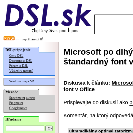
neprihlásený
Microsoft po dlh
DSL pripojenie
Ceny DSL
štandardný font v
Dostupnosť DSL
Fórum o DSL
Výsledky meraní
Satelitná mapa SR
Diskusia k článku:
Microso
font v Office
Merače
Speedmeter
Merania
Prispievajte do diskusií ako
p
Pingmeter
Googlemeter
Komentár, na ktorý odpovedá
Hľadanie
ultraradikálny optimalizatorizm