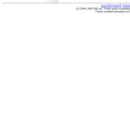
NÁVŠTEVNOSŤ
|
INZE
(C) 2004, 2005 DSL.sk | Všetky práva vyhradené
Všetky uvedené informácie sú b