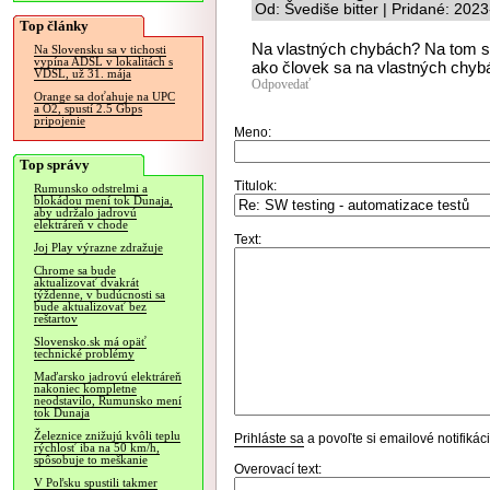
Od: Švediše bitter | Pridané: 202
Top články
Na vlastných chybách? Na tom sa
Na Slovensku sa v tichosti
vypína ADSL v lokalitách s
ako človek sa na vlastných chyb
VDSL, už 31. mája
Odpovedať
Orange sa doťahuje na UPC
a O2, spustí 2.5 Gbps
pripojenie
Meno:
Top správy
Titulok:
Rumunsko odstrelmi a
blokádou mení tok Dunaja,
aby udržalo jadrovú
elektráreň v chode
Text:
Joj Play výrazne zdražuje
Chrome sa bude
aktualizovať dvakrát
týždenne, v budúcnosti sa
bude aktualizovať bez
reštartov
Slovensko.sk má opäť
technické problémy
Maďarsko jadrovú elektráreň
nakoniec kompletne
neodstavilo, Rumunsko mení
tok Dunaja
Železnice znižujú kvôli teplu
Prihláste sa
a povoľte si emailové notifiká
rýchlosť iba na 50 km/h,
spôsobuje to meškanie
Overovací text:
V Poľsku spustili takmer