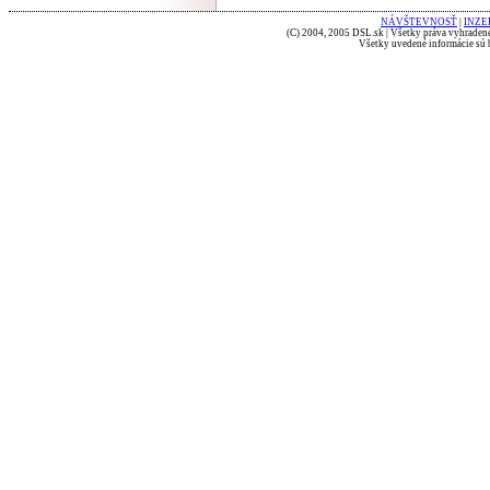
NÁVŠTEVNOSŤ
|
INZE
(C) 2004, 2005 DSL.sk | Všetky práva vyhradené
Všetky uvedené informácie sú b