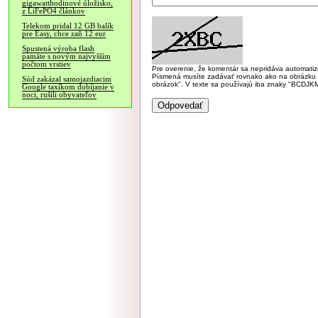
gigawatthodinové úložisko,
z LiFePO4 článkov
Telekom pridal 12 GB balík
pre Easy, chce zaň 12 eur
Spustená výroba flash
pamäte s novým najvyšším
počtom vrstiev
Pre overenie, že komentár sa nepridáva automatizov
Písmená musíte zadávať rovnako ako na obrázku veľk
Súd zakázal samojazdiacim
obrázok". V texte sa používajú iba znaky "BC
Google taxíkom dobíjanie v
noci, rušili obyvateľov