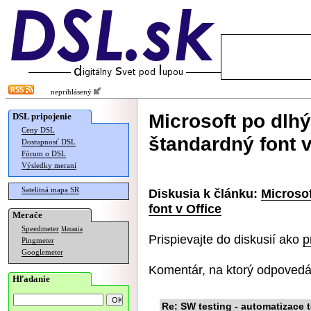
neprihlásený
Microsoft po dlh
DSL pripojenie
Ceny DSL
štandardný font v
Dostupnosť DSL
Fórum o DSL
Výsledky meraní
Satelitná mapa SR
Diskusia k článku:
Microso
font v Office
Merače
Speedmeter
Merania
Prispievajte do diskusií ako
p
Pingmeter
Googlemeter
Komentár, na ktorý odpovedá
Hľadanie
Re: SW testing - automatizace 