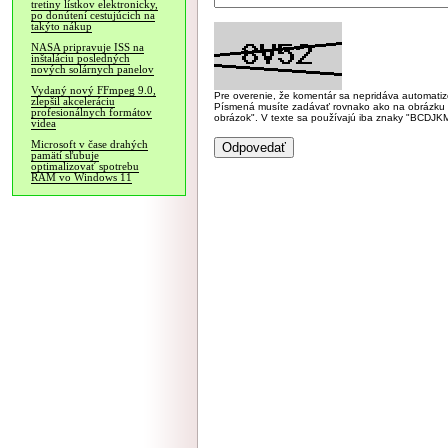
tretiny lístkov elektronicky,
po donútení cestujúcich na
takýto nákup
NASA pripravuje ISS na
inštaláciu posledných
nových solárnych panelov
Vydaný nový FFmpeg 9.0,
Pre overenie, že komentár sa nepridáva automatizov
zlepšil akceleráciu
Písmená musíte zadávať rovnako ako na obrázku veľk
profesionálnych formátov
obrázok". V texte sa používajú iba znaky "BC
videa
Microsoft v čase drahých
pamätí sľubuje
optimalizovať spotrebu
RAM vo Windows 11