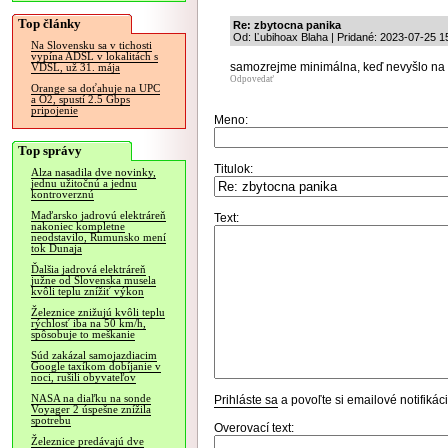
Top články
Re: zbytocna panika
Od: Ľubihoax Blaha | Pridané: 2023-07-25 1
Na Slovensku sa v tichosti
vypína ADSL v lokalitách s
samozrejme minimálna, keď nevyšlo na 
VDSL, už 31. mája
Odpovedať
Orange sa doťahuje na UPC
a O2, spustí 2.5 Gbps
pripojenie
Meno:
Top správy
Titulok:
Alza nasadila dve novinky,
jednu užitočnú a jednu
kontroverznú
Maďarsko jadrovú elektráreň
Text:
nakoniec kompletne
neodstavilo, Rumunsko mení
tok Dunaja
Ďalšia jadrová elektráreň
južne od Slovenska musela
kvôli teplu znížiť výkon
Železnice znižujú kvôli teplu
rýchlosť iba na 50 km/h,
spôsobuje to meškanie
Súd zakázal samojazdiacim
Google taxíkom dobíjanie v
noci, rušili obyvateľov
NASA na diaľku na sonde
Prihláste sa
a povoľte si emailové notifiká
Voyager 2 úspešne znížila
spotrebu
Overovací text:
Železnice predávajú dve