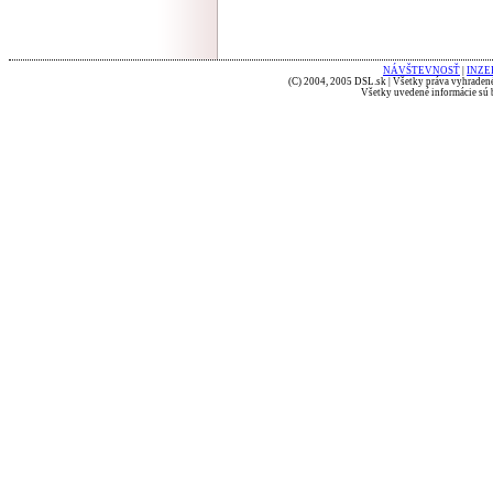
NÁVŠTEVNOSŤ
|
INZE
(C) 2004, 2005 DSL.sk | Všetky práva vyhradené
Všetky uvedené informácie sú b