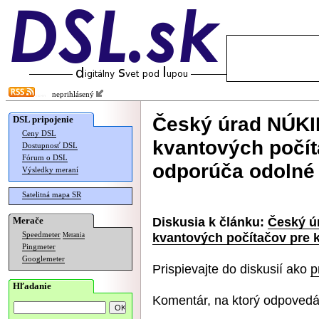
neprihlásený
Český úrad NÚKI
DSL pripojenie
Ceny DSL
kvantových počít
Dostupnosť DSL
Fórum o DSL
odporúča odolné 
Výsledky meraní
Satelitná mapa SR
Diskusia k článku:
Český ú
Merače
kvantových počítačov pre k
Speedmeter
Merania
Pingmeter
Googlemeter
Prispievajte do diskusií ako
p
Hľadanie
Komentár, na ktorý odpovedá