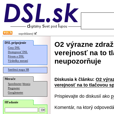
neprihlásený
O2 výrazne zdraž
DSL pripojenie
Ceny DSL
verejnosť na to 
Dostupnosť DSL
Fórum o DSL
neupozorňuje
Výsledky meraní
Satelitná mapa SR
Diskusia k článku:
O2 výraz
Merače
verejnosť na to tlačovou 
Speedmeter
Merania
Pingmeter
Googlemeter
Prispievajte do diskusií ako
p
Hľadanie
Komentár, na ktorý odpovedá