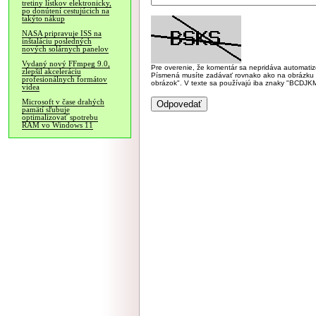
tretiny lístkov elektronicky,
po donútení cestujúcich na
takýto nákup
NASA pripravuje ISS na
inštaláciu posledných
nových solárnych panelov
Vydaný nový FFmpeg 9.0,
Pre overenie, že komentár sa nepridáva automatizov
zlepšil akceleráciu
Písmená musíte zadávať rovnako ako na obrázku veľk
profesionálnych formátov
obrázok". V texte sa používajú iba znaky "BC
videa
Microsoft v čase drahých
pamätí sľubuje
optimalizovať spotrebu
RAM vo Windows 11