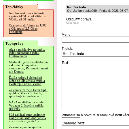
Top články
Re: Tak teda..
Od: Jankohrasko999 | Pridané: 2023-08-07 
Na Slovensku sa v tichosti
vypína ADSL v lokalitách s
Odidu## oprava..
VDSL, už 31. mája
Odpovedať
Orange sa doťahuje na UPC
a O2, spustí 2.5 Gbps
pripojenie
Meno:
Top správy
Titulok:
Alza nasadila dve novinky,
jednu užitočnú a jednu
kontroverznú
Maďarsko jadrovú elektráreň
Text:
nakoniec kompletne
neodstavilo, Rumunsko mení
tok Dunaja
Ďalšia jadrová elektráreň
južne od Slovenska musela
kvôli teplu znížiť výkon
Železnice znižujú kvôli teplu
rýchlosť iba na 50 km/h,
spôsobuje to meškanie
NASA na diaľku na sonde
Voyager 2 úspešne znížila
spotrebu
Súd zakázal samojazdiacim
Prihláste sa
a povoľte si emailové notifiká
Google taxíkom dobíjanie v
noci, rušili obyvateľov
Overovací text:
Železnice predávajú dve