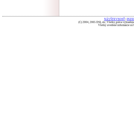
NÁVŠTEVNOSŤ
|
INZE
(C) 2004, 2005 DSL.sk | Všetky práva vyhradené
Všetky uvedené informácie sú b