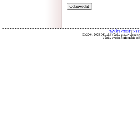
NÁVŠTEVNOSŤ
|
INZE
(C) 2004, 2005 DSL.sk | Všetky práva vyhradené
Všetky uvedené informácie sú b