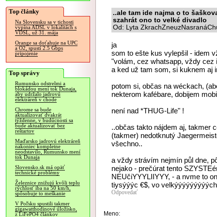
Top články
..ale tam ide najma o to šaškov
szahrát ono to velké divadlo
Na Slovensku sa v tichosti
Od: Lyta ZkrachZneuzNasranáChu
vypína ADSL v lokalitách s
VDSL, už 31. mája
Orange sa doťahuje na UPC
ja
a O2, spustí 2.5 Gbps
som to ešte kus vylepšil - idem 
pripojenie
"volám, cez whatsapp, vždy cez i
a ked už tam som, si kuknem aj i
Top správy
Rumunsko odstrelmi a
potom si, občas na wéckach, (ab
blokádou mení tok Dunaja,
nekterom kafébare, dobijem mobil
aby udržalo jadrovú
elektráreň v chode
není nad *THUG-Life" !
Chrome sa bude
aktualizovať dvakrát
týždenne, v budúcnosti sa
bude aktualizovať bez
..občas takto nájdem aj, takmer ce
reštartov
(takmer) nedotknutý Jaegermeister
Maďarsko jadrovú elektráreň
všechno..
nakoniec kompletne
neodstavilo, Rumunsko mení
tok Dunaja
a vždy strávím nejmín půl dne, p
nejako - prečúrat tento SZYSTE
Slovensko.sk má opäť
technické problémy
NEUčiYYYLIIYYY, - a nvme to ono 
Železnice znižujú kvôli teplu
tiysýýýc €$, vo velkýýýýýýýýých 
rýchlosť iba na 50 km/h,
Odpovedať
spôsobuje to meškanie
V Poľsku spustili takmer
gigawatthodinové úložisko,
Meno:
z LiFePO4 článkov