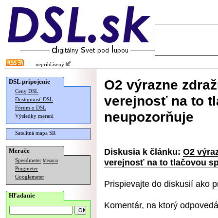
neprihlásený
O2 výrazne zdraž
DSL pripojenie
Ceny DSL
verejnosť na to 
Dostupnosť DSL
Fórum o DSL
neupozorňuje
Výsledky meraní
Satelitná mapa SR
Diskusia k článku:
O2 výraz
Merače
verejnosť na to tlačovou 
Speedmeter
Merania
Pingmeter
Googlemeter
Prispievajte do diskusií ako
p
Hľadanie
Komentár, na ktorý odpovedá