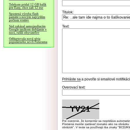
Telekom pridal 12 GB balík
pre Easy, chce zaň 12 eur
Titulok:
Spustená výroba flash
pamäte s novým najvyšším
počtom vrstiev
Text:
Súd zakázal samojazdiacim
Google taxíkom dobíjanie v
noci, rušili obyvateľov
Odštartovala nová séria
populárneho sci-fi Futurama
Prihláste sa
a povoľte si emailové notifiká
Overovací text:
Pre overenie, že komentár sa nepridáva automatizov
Písmená musíte zadávať rovnako ako na obrázku veľk
obrázok". V texte sa používajú iba znaky "BC