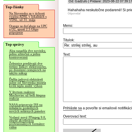
Od: Gádžuľo | Pridané: 2023-08-22 07:39:1
Top články
Hahahaha neskutočne podarené! Si prie
Na Slovensku sa v tichosti
Odpovedať
vypína ADSL v lokalitách s
VDSL, už 31. mája
Meno:
Orange sa doťahuje na UPC
a O2, spustí 2.5 Gbps
pripojenie
Titulok:
Top správy
Alza nasadila dve novinky,
jednu užitočnú a jednu
Text:
kontroverznú
Železnice predávajú dve
tretiny lístkov elektronicky,
po donútení cestujúcich na
takýto nákup
Ďalšia jadrová elektráreň
južne od Slovenska musela
kvôli teplu znížiť výkon
V štvrtom reaktore
Mochoviec už beží štiepna
reakcia
NASA pripravuje ISS na
Prihláste sa
a povoľte si emailové notifiká
inštaláciu posledných
nových solárnych panelov
Overovací text:
Vydaný nový FFmpeg 9.0,
zlepšil akceleráciu
profesionálnych formátov
videa