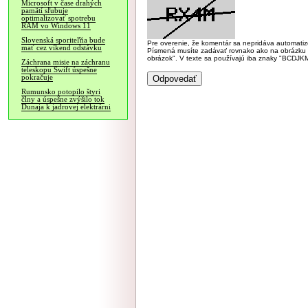
Microsoft v čase drahých
pamätí sľubuje
optimalizovať spotrebu
RAM vo Windows 11
Slovenská sporiteľňa bude
Pre overenie, že komentár sa nepridáva automatizov
mať cez víkend odstávku
Písmená musíte zadávať rovnako ako na obrázku veľk
obrázok". V texte sa používajú iba znaky "BC
Záchrana misie na záchranu
teleskopu Swift úspešne
pokračuje
Rumunsko potopilo štyri
člny a úspešne zvýšilo tok
Dunaja k jadrovej elektrárni