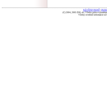
NÁVŠTEVNOSŤ
|
INZE
(C) 2004, 2005 DSL.sk | Všetky práva vyhradené
Všetky uvedené informácie sú b