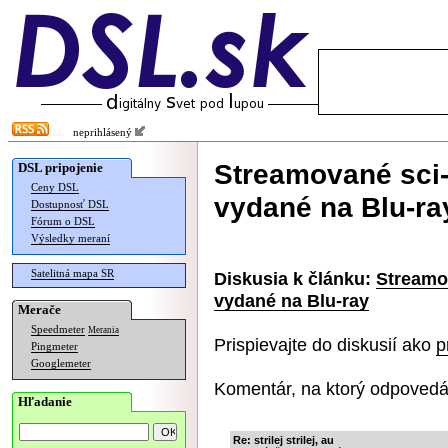
neprihlásený
Streamované sci-
DSL pripojenie
Ceny DSL
vydané na Blu-ra
Dostupnosť DSL
Fórum o DSL
Výsledky meraní
Satelitná mapa SR
Diskusia k článku:
Streamov
vydané na Blu-ray
Merače
Speedmeter
Merania
Prispievajte do diskusií ako
p
Pingmeter
Googlemeter
Komentár, na ktorý odpovedá
Hľadanie
Re: strilej strilej, au