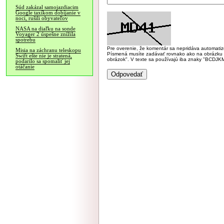
Súd zakázal samojazdiacim
Google taxíkom dobíjanie v
noci, rušili obyvateľov
NASA na diaľku na sonde
Voyager 2 úspešne znížila
spotrebu
Pre overenie, že komentár sa nepridáva automatizov
Misia na záchranu teleskopu
Písmená musíte zadávať rovnako ako na obrázku veľk
Swift ešte nie je stratená,
obrázok". V texte sa používajú iba znaky "BC
podarilo sa spomaliť jej
otáčanie