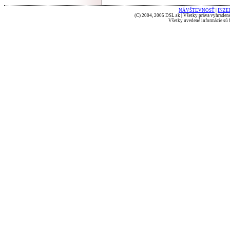
NÁVŠTEVNOSŤ
|
INZE
(C) 2004, 2005 DSL.sk | Všetky práva vyhradené
Všetky uvedené informácie sú b