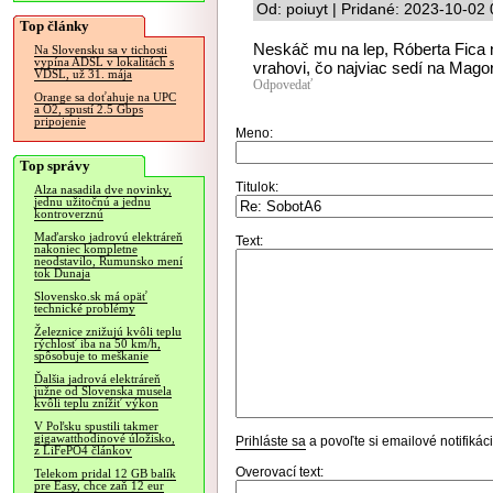
Od: poiuyt | Pridané: 2023-10-02
Top články
Neskáč mu na lep, Róberta Fica 
Na Slovensku sa v tichosti
vypína ADSL v lokalitách s
vrahovi, čo najviac sedí na Mago
VDSL, už 31. mája
Odpovedať
Orange sa doťahuje na UPC
a O2, spustí 2.5 Gbps
pripojenie
Meno:
Top správy
Titulok:
Alza nasadila dve novinky,
jednu užitočnú a jednu
kontroverznú
Maďarsko jadrovú elektráreň
Text:
nakoniec kompletne
neodstavilo, Rumunsko mení
tok Dunaja
Slovensko.sk má opäť
technické problémy
Železnice znižujú kvôli teplu
rýchlosť iba na 50 km/h,
spôsobuje to meškanie
Ďalšia jadrová elektráreň
južne od Slovenska musela
kvôli teplu znížiť výkon
V Poľsku spustili takmer
gigawatthodinové úložisko,
Prihláste sa
a povoľte si emailové notifiká
z LiFePO4 článkov
Overovací text:
Telekom pridal 12 GB balík
pre Easy, chce zaň 12 eur