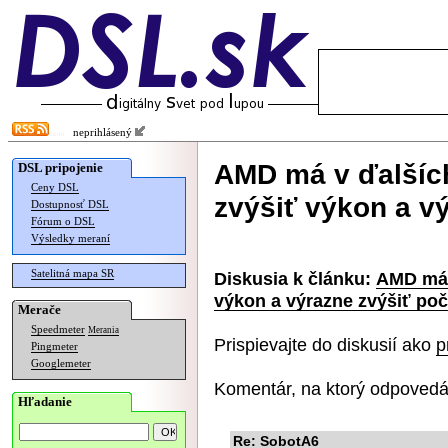
neprihlásený
AMD má v ďalšíc
DSL pripojenie
Ceny DSL
zvýšiť výkon a vý
Dostupnosť DSL
Fórum o DSL
Výsledky meraní
Satelitná mapa SR
Diskusia k článku:
AMD má 
výkon a výrazne zvýšiť poče
Merače
Speedmeter
Merania
Prispievajte do diskusií ako
p
Pingmeter
Googlemeter
Komentár, na ktorý odpovedá
Hľadanie
Re: SobotA6