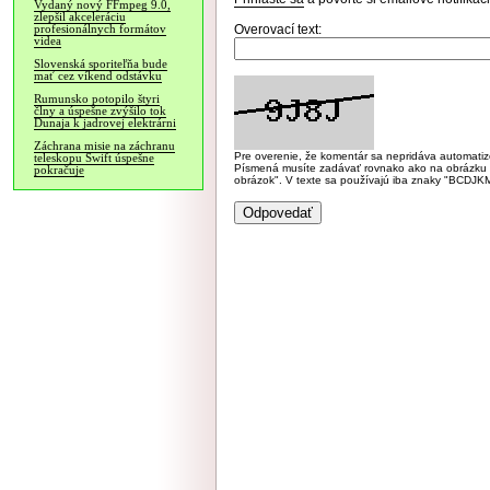
Vydaný nový FFmpeg 9.0,
zlepšil akceleráciu
Overovací text:
profesionálnych formátov
videa
Slovenská sporiteľňa bude
mať cez víkend odstávku
Rumunsko potopilo štyri
člny a úspešne zvýšilo tok
Dunaja k jadrovej elektrárni
Záchrana misie na záchranu
Pre overenie, že komentár sa nepridáva automatizov
teleskopu Swift úspešne
Písmená musíte zadávať rovnako ako na obrázku veľk
pokračuje
obrázok". V texte sa používajú iba znaky "BC