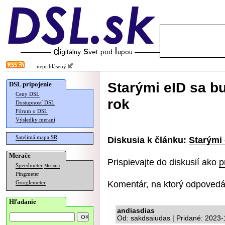
neprihlásený
Starými eID sa b
DSL pripojenie
Ceny DSL
rok
Dostupnosť DSL
Fórum o DSL
Výsledky meraní
Satelitná mapa SR
Diskusia k článku:
Starými 
Merače
Prispievajte do diskusií ako
p
Speedmeter
Merania
Pingmeter
Komentár, na ktorý odpovedá
Googlemeter
Hľadanie
andiasdias
Od: sakdsaiudas | Pridané: 2023-