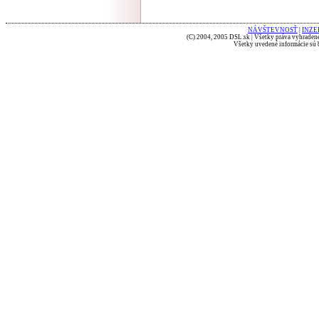
NÁVŠTEVNOSŤ
|
INZE
(C) 2004, 2005 DSL.sk | Všetky práva vyhradené
Všetky uvedené informácie sú b