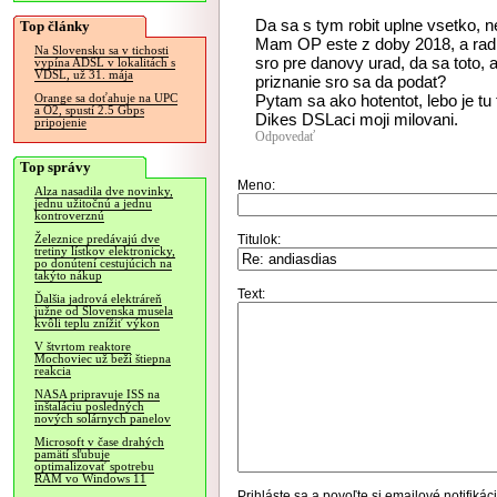
Da sa s tym robit uplne vsetko, 
Top články
Mam OP este z doby 2018, a rad
Na Slovensku sa v tichosti
sro pre danovy urad, da sa toto,
vypína ADSL v lokalitách s
VDSL, už 31. mája
priznanie sro sa da podat?
Pytam sa ako hotentot, lebo je tu
Orange sa doťahuje na UPC
a O2, spustí 2.5 Gbps
Dikes DSLaci moji milovani.
pripojenie
Odpovedať
Top správy
Meno:
Alza nasadila dve novinky,
jednu užitočnú a jednu
kontroverznú
Titulok:
Železnice predávajú dve
tretiny lístkov elektronicky,
po donútení cestujúcich na
takýto nákup
Text:
Ďalšia jadrová elektráreň
južne od Slovenska musela
kvôli teplu znížiť výkon
V štvrtom reaktore
Mochoviec už beží štiepna
reakcia
NASA pripravuje ISS na
inštaláciu posledných
nových solárnych panelov
Microsoft v čase drahých
pamätí sľubuje
optimalizovať spotrebu
RAM vo Windows 11
Prihláste sa
a povoľte si emailové notifiká