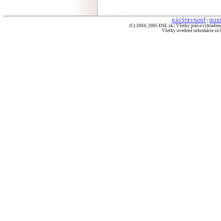
NÁVŠTEVNOSŤ
|
INZE
(C) 2004, 2005 DSL.sk | Všetky práva vyhradené
Všetky uvedené informácie sú b