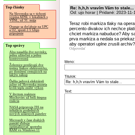
Top články
Re: h,h,h vravím Vám to stale...
Od: ujo horar | Pridané: 2023-11-
Na Slovensku sa v tichosti
vypína ADSL v lokalitách s
VDSL, už 31. mája
Teraz robi markiza tlaky na oper
Orange sa doťahuje na UPC
percento divakov ich nechce plati
a O2, spustí 2.5 Gbps
chciet markiza nabuduce? Aby sa
pripojenie
prva markiza a nedala sa priekaz
aby operatori uplne zrusili archi
Top správy
Odpovedať
Alza nasadila dve novinky,
jednu užitočnú a jednu
kontroverznú
Meno:
Železnice predávajú dve
tretiny lístkov elektronicky,
po donútení cestujúcich na
takýto nákup
Titulok:
Ďalšia jadrová elektráreň
južne od Slovenska musela
kvôli teplu znížiť výkon
Text:
V štvrtom reaktore
Mochoviec už beží štiepna
reakcia
NASA pripravuje ISS na
inštaláciu posledných
nových solárnych panelov
Microsoft v čase drahých
pamätí sľubuje
optimalizovať spotrebu
RAM vo Windows 11