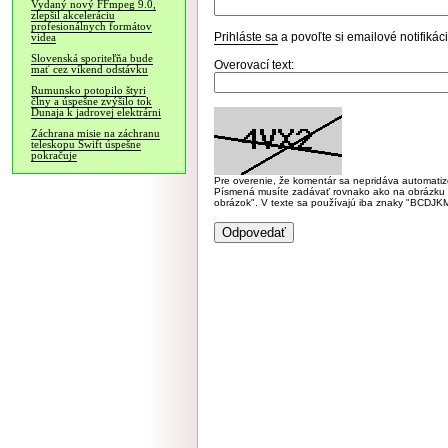
Vydaný nový FFmpeg 9.0,
zlepšil akceleráciu
profesionálnych formátov
Prihláste sa
a povoľte si emailové notifiká
videa
Slovenská sporiteľňa bude
Overovací text:
mať cez víkend odstávku
Rumunsko potopilo štyri
člny a úspešne zvýšilo tok
Dunaja k jadrovej elektrárni
Záchrana misie na záchranu
teleskopu Swift úspešne
pokračuje
Pre overenie, že komentár sa nepridáva automatizov
Písmená musíte zadávať rovnako ako na obrázku veľk
obrázok". V texte sa používajú iba znaky "BC