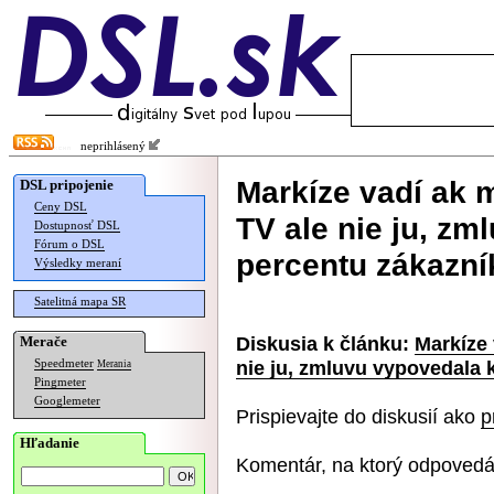
neprihlásený
Markíze vadí ak 
DSL pripojenie
Ceny DSL
TV ale nie ju, zm
Dostupnosť DSL
Fórum o DSL
percentu zákazní
Výsledky meraní
Satelitná mapa SR
Diskusia k článku:
Markíze 
Merače
nie ju, zmluvu vypovedala 
Speedmeter
Merania
Pingmeter
Googlemeter
Prispievajte do diskusií ako
p
Hľadanie
Komentár, na ktorý odpovedá