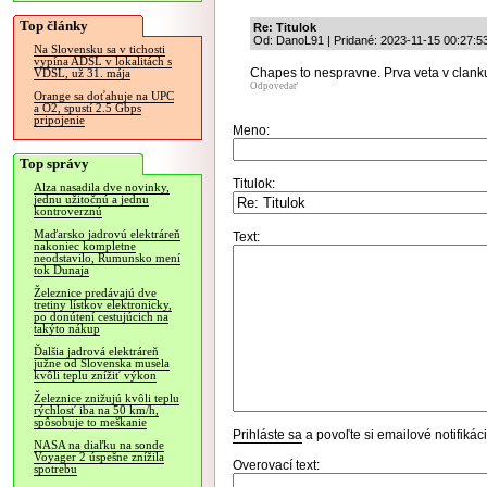
Top články
Re: Titulok
Od: DanoL91 | Pridané: 2023-11-15 00:27:5
Na Slovensku sa v tichosti
vypína ADSL v lokalitách s
Chapes to nespravne. Prva veta v clank
VDSL, už 31. mája
Odpovedať
Orange sa doťahuje na UPC
a O2, spustí 2.5 Gbps
pripojenie
Meno:
Top správy
Titulok:
Alza nasadila dve novinky,
jednu užitočnú a jednu
kontroverznú
Maďarsko jadrovú elektráreň
Text:
nakoniec kompletne
neodstavilo, Rumunsko mení
tok Dunaja
Železnice predávajú dve
tretiny lístkov elektronicky,
po donútení cestujúcich na
takýto nákup
Ďalšia jadrová elektráreň
južne od Slovenska musela
kvôli teplu znížiť výkon
Železnice znižujú kvôli teplu
rýchlosť iba na 50 km/h,
spôsobuje to meškanie
Prihláste sa
a povoľte si emailové notifiká
NASA na diaľku na sonde
Voyager 2 úspešne znížila
Overovací text:
spotrebu