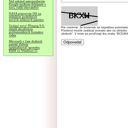
Súd zakázal samojazdiacim
Google taxíkom dobíjanie v
noci, rušili obyvateľov
NASA pripravuje ISS na
inštaláciu posledných
nových solárnych panelov
Vydaný nový FFmpeg 9.0,
Pre overenie, že komentár sa nepridáva automatizov
zlepšil akceleráciu
Písmená musíte zadávať rovnako ako na obrázku veľk
profesionálnych formátov
obrázok". V texte sa používajú iba znaky "BC
videa
Microsoft v čase drahých
pamätí sľubuje
optimalizovať spotrebu
RAM vo Windows 11