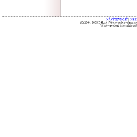
NÁVŠTEVNOSŤ
|
INZE
(C) 2004, 2005 DSL.sk | Všetky práva vyhradené
Všetky uvedené informácie sú b