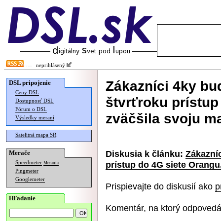
neprihlásený
Zákazníci 4ky bu
DSL pripojenie
Ceny DSL
štvrťroku prístup
Dostupnosť DSL
Fórum o DSL
zväčšila svoju m
Výsledky meraní
Satelitná mapa SR
Diskusia k článku:
Zákazní
Merače
prístup do 4G siete Orangu
Speedmeter
Merania
Pingmeter
Googlemeter
Prispievajte do diskusií ako
p
Hľadanie
Komentár, na ktorý odpovedá