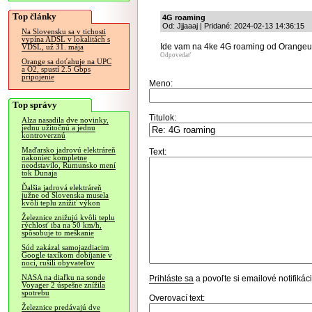
Top články
4G roaming
Od: Jjjaaaj | Pridané: 2024-02-13 14:36:15
Na Slovensku sa v tichosti
vypína ADSL v lokalitách s
Ide vam na 4ke 4G roaming od Orangeu
VDSL, už 31. mája
Odpovedať
Orange sa doťahuje na UPC
a O2, spustí 2.5 Gbps
pripojenie
Meno:
Top správy
Titulok:
Alza nasadila dve novinky,
jednu užitočnú a jednu
kontroverznú
Maďarsko jadrovú elektráreň
Text:
nakoniec kompletne
neodstavilo, Rumunsko mení
tok Dunaja
Ďalšia jadrová elektráreň
južne od Slovenska musela
kvôli teplu znížiť výkon
Železnice znižujú kvôli teplu
rýchlosť iba na 50 km/h,
spôsobuje to meškanie
Súd zakázal samojazdiacim
Google taxíkom dobíjanie v
noci, rušili obyvateľov
NASA na diaľku na sonde
Prihláste sa
a povoľte si emailové notifiká
Voyager 2 úspešne znížila
spotrebu
Overovací text:
Železnice predávajú dve