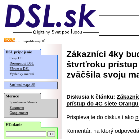
neprihlásený
Zákazníci 4ky bu
DSL pripojenie
Ceny DSL
štvrťroku prístup
Dostupnosť DSL
Fórum o DSL
zväčšila svoju m
Výsledky meraní
Satelitná mapa SR
Diskusia k článku:
Zákazní
Merače
prístup do 4G siete Orangu
Speedmeter
Merania
Pingmeter
Googlemeter
Prispievajte do diskusií ako
p
Hľadanie
Komentár, na ktorý odpovedá