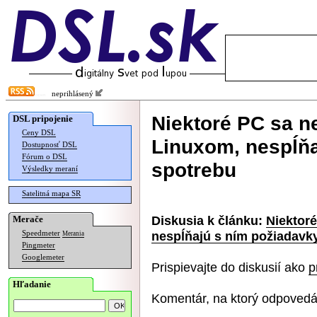
neprihlásený
Niektoré PC sa 
DSL pripojenie
Ceny DSL
Linuxom, nespĺňa
Dostupnosť DSL
Fórum o DSL
spotrebu
Výsledky meraní
Satelitná mapa SR
Diskusia k článku:
Niektor
Merače
nespĺňajú s ním požiadavk
Speedmeter
Merania
Pingmeter
Googlemeter
Prispievajte do diskusií ako
p
Hľadanie
Komentár, na ktorý odpovedá