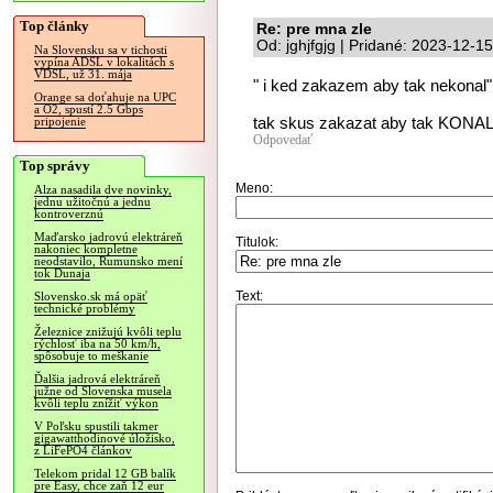
Top články
Re: pre mna zle
Od: jghjfgjg | Pridané: 2023-12-1
Na Slovensku sa v tichosti
vypína ADSL v lokalitách s
VDSL, už 31. mája
" i ked zakazem aby tak nekonal"
Orange sa doťahuje na UPC
a O2, spustí 2.5 Gbps
tak skus zakazat aby tak KONAL
pripojenie
Odpovedať
Top správy
Meno:
Alza nasadila dve novinky,
jednu užitočnú a jednu
kontroverznú
Maďarsko jadrovú elektráreň
Titulok:
nakoniec kompletne
neodstavilo, Rumunsko mení
tok Dunaja
Text:
Slovensko.sk má opäť
technické problémy
Železnice znižujú kvôli teplu
rýchlosť iba na 50 km/h,
spôsobuje to meškanie
Ďalšia jadrová elektráreň
južne od Slovenska musela
kvôli teplu znížiť výkon
V Poľsku spustili takmer
gigawatthodinové úložisko,
z LiFePO4 článkov
Telekom pridal 12 GB balík
pre Easy, chce zaň 12 eur