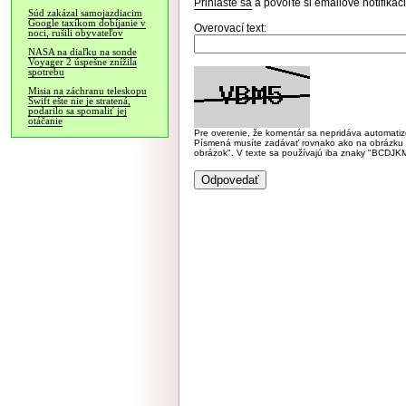
Prihláste sa
a povoľte si emailové notifiká
Súd zakázal samojazdiacim
Google taxíkom dobíjanie v
Overovací text:
noci, rušili obyvateľov
NASA na diaľku na sonde
Voyager 2 úspešne znížila
spotrebu
Misia na záchranu teleskopu
Swift ešte nie je stratená,
podarilo sa spomaliť jej
otáčanie
Pre overenie, že komentár sa nepridáva automatizov
Písmená musíte zadávať rovnako ako na obrázku veľk
obrázok". V texte sa používajú iba znaky "BC