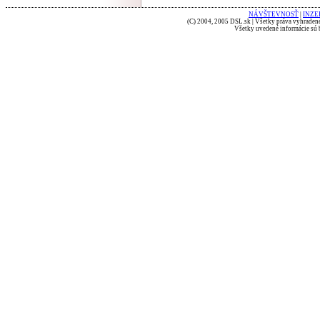
NÁVŠTEVNOSŤ
|
INZE
(C) 2004, 2005 DSL.sk | Všetky práva vyhradené
Všetky uvedené informácie sú b