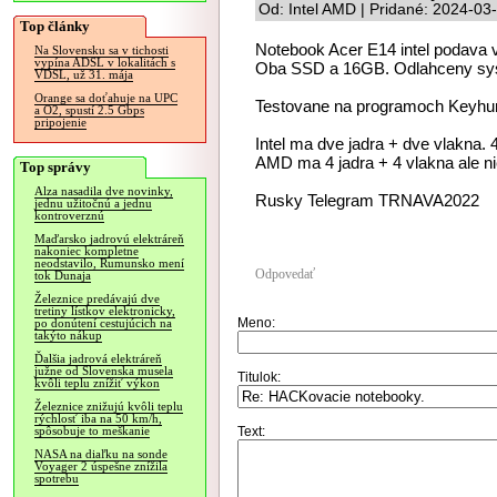
Od: Intel AMD | Pridané: 2024-03
Top články
Notebook Acer E14 intel podava
Na Slovensku sa v tichosti
vypína ADSL v lokalitách s
Oba SSD a 16GB. Odlahceny syste
VDSL, už 31. mája
Orange sa doťahuje na UPC
Testovane na programoch Keyhun
a O2, spustí 2.5 Gbps
pripojenie
Intel ma dve jadra + dve vlakna.
AMD ma 4 jadra + 4 vlakna ale n
Top správy
Alza nasadila dve novinky,
Rusky Telegram TRNAVA2022
jednu užitočnú a jednu
kontroverznú
Maďarsko jadrovú elektráreň
nakoniec kompletne
neodstavilo, Rumunsko mení
Odpovedať
tok Dunaja
Železnice predávajú dve
tretiny lístkov elektronicky,
Meno:
po donútení cestujúcich na
takýto nákup
Ďalšia jadrová elektráreň
južne od Slovenska musela
Titulok:
kvôli teplu znížiť výkon
Železnice znižujú kvôli teplu
rýchlosť iba na 50 km/h,
Text:
spôsobuje to meškanie
NASA na diaľku na sonde
Voyager 2 úspešne znížila
spotrebu