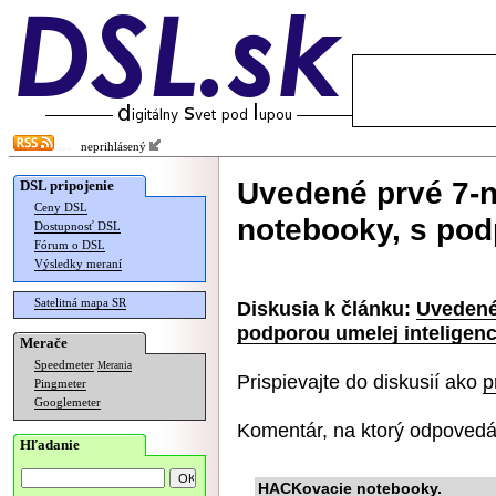
neprihlásený
Uvedené prvé 7-n
DSL pripojenie
Ceny DSL
notebooky, s pod
Dostupnosť DSL
Fórum o DSL
Výsledky meraní
Satelitná mapa SR
Diskusia k článku:
Uvedené
podporou umelej inteligenc
Merače
Speedmeter
Merania
Prispievajte do diskusií ako
p
Pingmeter
Googlemeter
Komentár, na ktorý odpovedá
Hľadanie
HACKovacie notebooky.