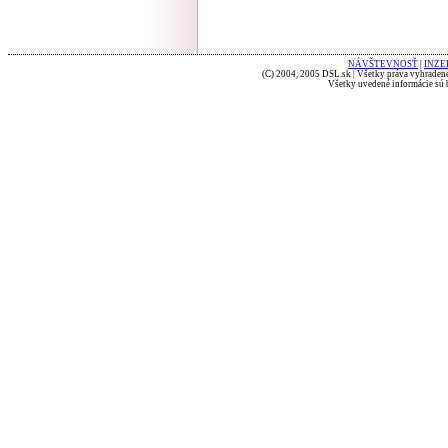
NÁVŠTEVNOSŤ
|
INZE
(C) 2004, 2005 DSL.sk | Všetky práva vyhradené
Všetky uvedené informácie sú b