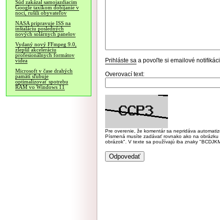
Súd zakázal samojazdiacim
Google taxíkom dobíjanie v
noci, rušili obyvateľov
NASA pripravuje ISS na
inštaláciu posledných
nových solárnych panelov
Vydaný nový FFmpeg 9.0,
zlepšil akceleráciu
profesionálnych formátov
Prihláste sa
a povoľte si emailové notifiká
videa
Microsoft v čase drahých
Overovací text:
pamätí sľubuje
optimalizovať spotrebu
RAM vo Windows 11
Pre overenie, že komentár sa nepridáva automatizov
Písmená musíte zadávať rovnako ako na obrázku veľk
obrázok". V texte sa používajú iba znaky "BC