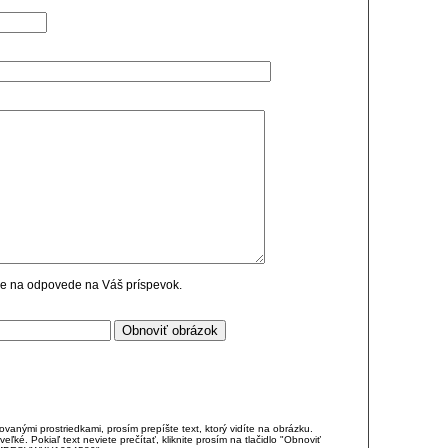
cie na odpovede na Váš príspevok.
anými prostriedkami, prosím prepíšte text, ktorý vidíte na obrázku.
é. Pokiaľ text neviete prečítať, kliknite prosím na tlačidlo "Obnoviť