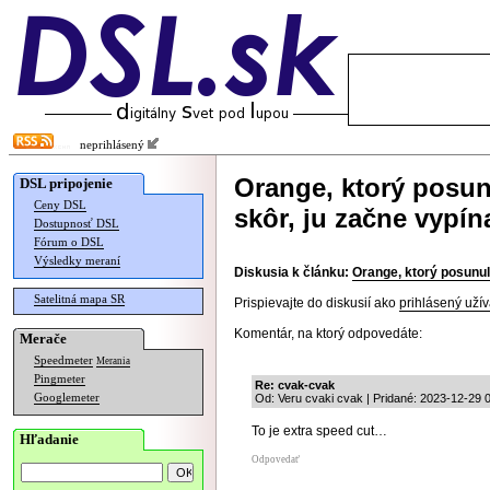
neprihlásený
Orange, ktorý posun
DSL pripojenie
Ceny DSL
skôr, ju začne vypín
Dostupnosť DSL
Fórum o DSL
Výsledky meraní
Diskusia k článku:
Orange, ktorý posunul 
Satelitná mapa SR
Prispievajte do diskusií ako
prihlásený užív
Komentár, na ktorý odpovedáte:
Merače
Speedmeter
Merania
Pingmeter
Re: cvak-cvak
Googlemeter
Od: Veru cvaki cvak | Pridané: 2023-12-29 
To je extra speed cut…
Hľadanie
Odpovedať