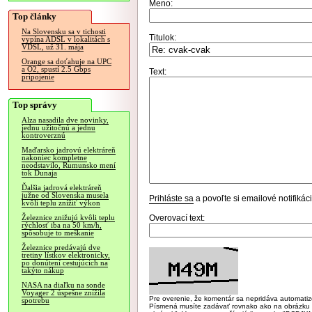
Meno:
Top články
Na Slovensku sa v tichosti
Titulok:
vypína ADSL v lokalitách s
VDSL, už 31. mája
Orange sa doťahuje na UPC
a O2, spustí 2.5 Gbps
Text:
pripojenie
Top správy
Alza nasadila dve novinky,
jednu užitočnú a jednu
kontroverznú
Maďarsko jadrovú elektráreň
nakoniec kompletne
neodstavilo, Rumunsko mení
tok Dunaja
Ďalšia jadrová elektráreň
južne od Slovenska musela
Prihláste sa
a povoľte si emailové notifiká
kvôli teplu znížiť výkon
Overovací text:
Železnice znižujú kvôli teplu
rýchlosť iba na 50 km/h,
spôsobuje to meškanie
Železnice predávajú dve
tretiny lístkov elektronicky,
po donútení cestujúcich na
takýto nákup
NASA na diaľku na sonde
Voyager 2 úspešne znížila
Pre overenie, že komentár sa nepridáva automatizov
spotrebu
Písmená musíte zadávať rovnako ako na obrázku veľk