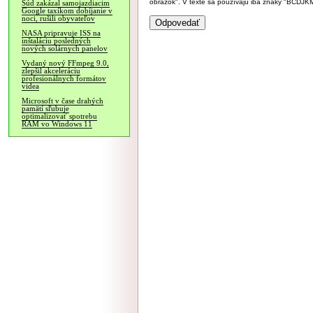
obrázok". V texte sa používajú iba znaky "BC
Súd zakázal samojazdiacim
Google taxíkom dobíjanie v
noci, rušili obyvateľov
NASA pripravuje ISS na
inštaláciu posledných
nových solárnych panelov
Vydaný nový FFmpeg 9.0,
zlepšil akceleráciu
profesionálnych formátov
videa
Microsoft v čase drahých
pamätí sľubuje
optimalizovať spotrebu
RAM vo Windows 11