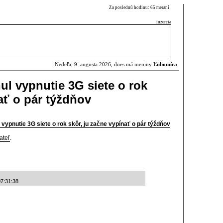
Za poslednú hodinu: 65 meraní
inzercia
Nedeľa, 9. augusta 2026, dnes má meniny
Ľubomíra
ul vypnutie 3G siete o rok
ať o pár týždňov
vypnutie 3G siete o rok skôr, ju začne vypínať o pár týždňov
ateľ
.
07:31:38