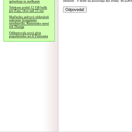
obrázok". V texte sa používajú iba znaky "BC
spôsobuje to meškanie
Telekom pridal 12 GB balík
pre Easy, chce zaň 12 eur
Maďarsko jadrovú elektráreň
nakoniec kompletne
neodstavilo, Rumunsko mení
tok Dunaja
Odštartovala nová séria
populárneho sci-fi Futurama