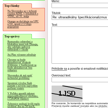
Meno:
Top články
Na Slovensku sa v tichosti
Titulok:
vypína ADSL v lokalitách s
VDSL, už 31. mája
Orange sa doťahuje na UPC
a O2, spustí 2.5 Gbps
Text:
pripojenie
Top správy
Rumunsko odstrelmi a
blokádou mení tok Dunaja,
aby udržalo jadrovú
elektráreň v chode
Joj Play výrazne zdražuje
Chrome sa bude
aktualizovať dvakrát
týždenne, v budúcnosti sa
bude aktualizovať bez
Prihláste sa
a povoľte si emailové notifiká
reštartov
Overovací text:
Slovensko.sk má opäť
technické problémy
Spustená výroba flash
pamäte s novým najvyšším
počtom vrstiev
V Poľsku spustili takmer
gigawatthodinové úložisko,
z LiFePO4 článkov
Pre overenie, že komentár sa nepridáva automatizov
Železnice znižujú kvôli teplu
Písmená musíte zadávať rovnako ako na obrázku veľk
rýchlosť iba na 50 km/h,