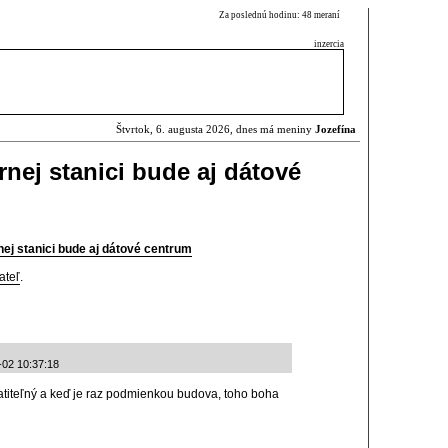
Za poslednú hodinu: 48 meraní
inzercia
Štvrtok, 6. augusta 2026, dnes má meniny
Jozefína
nej stanici bude aj dátové
j stanici bude aj dátové centrum
ateľ
.
-02 10:37:18
titeľný a keď je raz podmienkou budova, toho boha