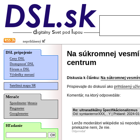
neprihlásený
Na súkromnej vesmír
DSL pripojenie
Ceny DSL
centrum
Dostupnosť DSL
Fórum o DSL
Výsledky meraní
Diskusia k článku:
Na súkromnej vesmírne
Satelitná mapa SR
Prispievajte do diskusií ako
prihlásený užív
Komentár, na ktorý odpovedáte:
Merače
Speedmeter
Merania
Pingmeter
Re: ultraradikálny špecifikácionalizmus
Googlemeter
Od: syntaxterrorXXX, . Y | Pridané: 2024-01
Lenže moderátori wikipédie sú nepodpla
Hľadanie
priekazne neni, že nie.
Odpovedať