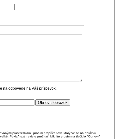
cie na odpovede na Váš príspevok.
anými prostriedkami, prosím prepíšte text, ktorý vidíte na obrázku.
é. Pokiaľ text neviete prečítať, kliknite prosím na tlačidlo "Obnoviť