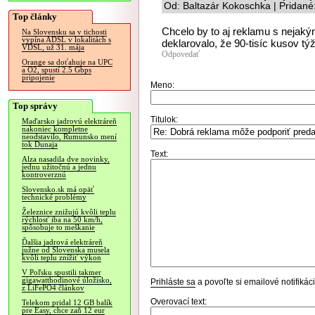
Od: Baltazár Kokoschka | Pridané
Top články
Chcelo by to aj reklamu s nejak
Na Slovensku sa v tichosti
vypína ADSL v lokalitách s
deklarovalo, že 90-tisíc kusov tý
VDSL, už 31. mája
Odpovedať
Orange sa doťahuje na UPC
a O2, spustí 2.5 Gbps
pripojenie
Meno:
Top správy
Titulok:
Maďarsko jadrovú elektráreň
nakoniec kompletne
neodstavilo, Rumunsko mení
tok Dunaja
Text:
Alza nasadila dve novinky,
jednu užitočnú a jednu
kontroverznú
Slovensko.sk má opäť
technické problémy
Železnice znižujú kvôli teplu
rýchlosť iba na 50 km/h,
spôsobuje to meškanie
Ďalšia jadrová elektráreň
južne od Slovenska musela
kvôli teplu znížiť výkon
V Poľsku spustili takmer
gigawatthodinové úložisko,
Prihláste sa
a povoľte si emailové notifiká
z LiFePO4 článkov
Overovací text:
Telekom pridal 12 GB balík
pre Easy, chce zaň 12 eur