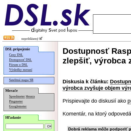
neprihlásený
Dostupnosť Raspb
DSL pripojenie
Ceny DSL
zlepšiť, výrobca
Dostupnosť DSL
Fórum o DSL
Výsledky meraní
Satelitná mapa SR
Diskusia k článku:
Dostupno
výrobca zvyšuje objem výr
Merače
Speedmeter
Merania
Prispievajte do diskusií ako
p
Pingmeter
Googlemeter
Komentár, na ktorý odpovedá
Hľadanie
Dobrá reklama môže podporiť p