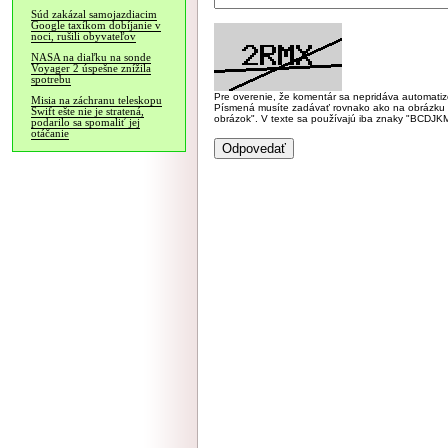
Súd zakázal samojazdiacim
Google taxíkom dobíjanie v
noci, rušili obyvateľov
NASA na diaľku na sonde
Voyager 2 úspešne znížila
spotrebu
Pre overenie, že komentár sa nepridáva automatizov
Misia na záchranu teleskopu
Písmená musíte zadávať rovnako ako na obrázku veľk
Swift ešte nie je stratená,
obrázok". V texte sa používajú iba znaky "BC
podarilo sa spomaliť jej
otáčanie