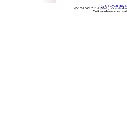
NÁVŠTEVNOSŤ
|
INZE
(C) 2004, 2005 DSL.sk | Všetky práva vyhradené
Všetky uvedené informácie sú b