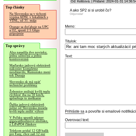
Od: Kelišová. | Pridané: 2024-01-31 14:36:5
Top články
A ako SP2 si si urobil čo?
Na Slovensku sa v tichosti
Odpovedať
vypína ADSL v lokalitách s
VDSL, už 31. mája
Meno:
Orange sa doťahuje na UPC
a O2, spustí 2.5 Gbps
pripojenie
Titulok:
Top správy
Alza nasadila dve novinky,
jednu užitočnú a jednu
Text:
kontroverznú
Maďarsko jadrovú elektráreň
nakoniec kompletne
neodstavilo, Rumunsko mení
tok Dunaja
Slovensko.sk má opäť
technické problémy
Železnice znižujú kvôli teplu
rýchlosť iba na 50 km/h,
spôsobuje to meškanie
Ďalšia jadrová elektráreň
južne od Slovenska musela
Prihláste sa
a povoľte si emailové notifiká
kvôli teplu znížiť výkon
V Poľsku spustili takmer
Overovací text:
gigawatthodinové úložisko,
z LiFePO4 článkov
Telekom pridal 12 GB balík
pre Easy, chce zaň 12 eur