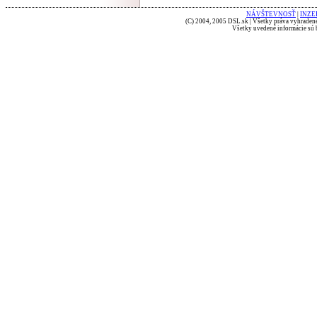
NÁVŠTEVNOSŤ
|
INZE
(C) 2004, 2005 DSL.sk | Všetky práva vyhradené
Všetky uvedené informácie sú b