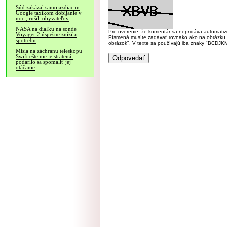
Súd zakázal samojazdiacim
Google taxíkom dobíjanie v
noci, rušili obyvateľov
NASA na diaľku na sonde
Pre overenie, že komentár sa nepridáva automatizov
Voyager 2 úspešne znížila
Písmená musíte zadávať rovnako ako na obrázku veľk
spotrebu
obrázok". V texte sa používajú iba znaky "BC
Misia na záchranu teleskopu
Swift ešte nie je stratená,
podarilo sa spomaliť jej
otáčanie