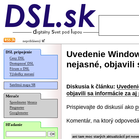
neprihlásený
Uvedenie Window
DSL pripojenie
Ceny DSL
nejasné, objavili 
Dostupnosť DSL
Fórum o DSL
Výsledky meraní
Satelitná mapa SR
Diskusia k článku:
Uvedeni
objavili sa informácie za aj 
Merače
Speedmeter
Merania
Prispievajte do diskusií ako
p
Pingmeter
Googlemeter
Komentár, na ktorý odpovedá
Hľadanie
ani tam moc starých aktualizácií pri nove