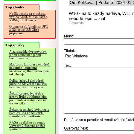
Od: Kelišová. | Pridané: 2024-01
Top články
W10 - na to každý nadáva, W11 ne
Na Slovensku sa v tichosti
vypína ADSL v lokalitách s
nebude lepší... žiaľ
VDSL, už 31. mája
Odpovedať
Orange sa doťahuje na UPC
a O2, spustí 2.5 Gbps
pripojenie
Meno:
Top správy
Titulok:
Alza nasadila dve novinky,
jednu užitočnú a jednu
kontroverznú
Maďarsko jadrovú elektráreň
Text:
nakoniec kompletne
neodstavilo, Rumunsko mení
tok Dunaja
Ďalšia jadrová elektráreň
južne od Slovenska musela
kvôli teplu znížiť výkon
Železnice predávajú dve
tretiny lístkov elektronicky,
po donútení cestujúcich na
takýto nákup
Železnice znižujú kvôli teplu
rýchlosť iba na 50 km/h,
spôsobuje to meškanie
Prihláste sa
a povoľte si emailové notifiká
NASA na diaľku na sonde
Voyager 2 úspešne znížila
Overovací text:
spotrebu