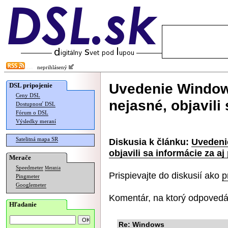
neprihlásený
Uvedenie Window
DSL pripojenie
Ceny DSL
nejasné, objavili 
Dostupnosť DSL
Fórum o DSL
Výsledky meraní
Satelitná mapa SR
Diskusia k článku:
Uvedeni
objavili sa informácie za aj 
Merače
Speedmeter
Merania
Prispievajte do diskusií ako
p
Pingmeter
Googlemeter
Komentár, na ktorý odpovedá
Hľadanie
Re: Windows