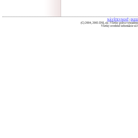
NÁVŠTEVNOSŤ
|
INZE
(C) 2004, 2005 DSL.sk | Všetky práva vyhradené
Všetky uvedené informácie sú b