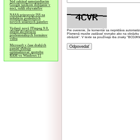
Súd zakázal samojazdiacim
Google taxíkom dobíjanie v
noci, rušili obyvateľov
NASA pripravuje ISS na
inštaláciu posledných
nových solárnych panelov
Vydaný nový FFmpeg 9.0,
Pre overenie, že komentár sa nepridáva automatizov
zlepšil akceleráciu
Písmená musíte zadávať rovnako ako na obrázku veľk
profesionálnych formátov
obrázok". V texte sa používajú iba znaky "BC
videa
Microsoft v čase drahých
pamätí sľubuje
optimalizovať spotrebu
RAM vo Windows 11