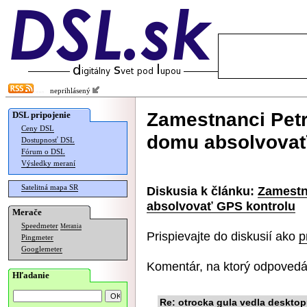
neprihlásený
Zamestnanci Petr
DSL pripojenie
Ceny DSL
domu absolvovať
Dostupnosť DSL
Fórum o DSL
Výsledky meraní
Satelitná mapa SR
Diskusia k článku:
Zamestna
absolvovať GPS kontrolu
Merače
Speedmeter
Merania
Prispievajte do diskusií ako
p
Pingmeter
Googlemeter
Komentár, na ktorý odpovedá
Hľadanie
Re: otrocka gula vedla deskto