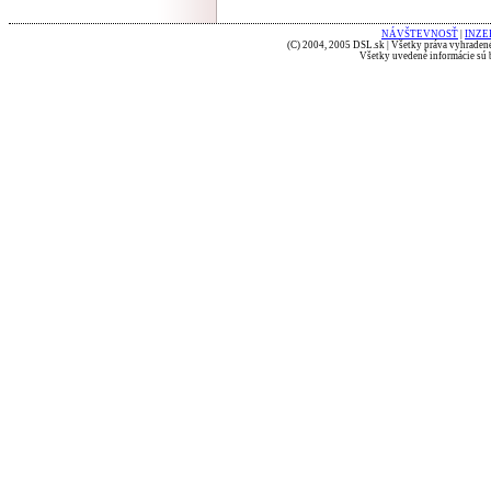
NÁVŠTEVNOSŤ
|
INZE
(C) 2004, 2005 DSL.sk | Všetky práva vyhradené
Všetky uvedené informácie sú b