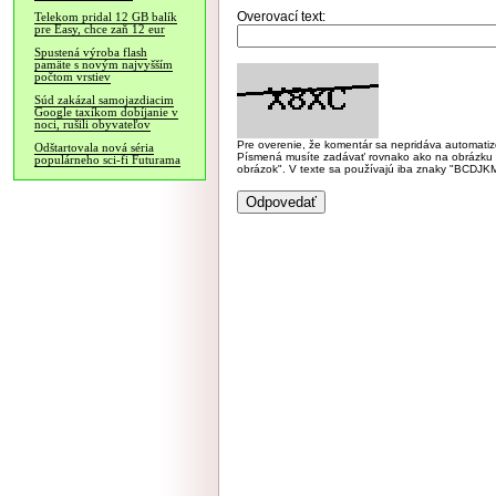
Overovací text:
Telekom pridal 12 GB balík
pre Easy, chce zaň 12 eur
Spustená výroba flash
pamäte s novým najvyšším
počtom vrstiev
Súd zakázal samojazdiacim
Google taxíkom dobíjanie v
noci, rušili obyvateľov
Pre overenie, že komentár sa nepridáva automatizov
Odštartovala nová séria
Písmená musíte zadávať rovnako ako na obrázku veľk
populárneho sci-fi Futurama
obrázok". V texte sa používajú iba znaky "BC