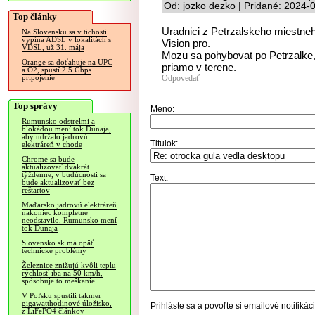
Od: jozko dezko | Pridané: 2024-
Top články
Uradnici z Petrzalskeho miestne
Na Slovensku sa v tichosti
vypína ADSL v lokalitách s
Vision pro.
VDSL, už 31. mája
Mozu sa pohybovat po Petrzalke,
Orange sa doťahuje na UPC
priamo v terene.
a O2, spustí 2.5 Gbps
Odpovedať
pripojenie
Top správy
Meno:
Rumunsko odstrelmi a
blokádou mení tok Dunaja,
aby udržalo jadrovú
Titulok:
elektráreň v chode
Chrome sa bude
aktualizovať dvakrát
týždenne, v budúcnosti sa
Text:
bude aktualizovať bez
reštartov
Maďarsko jadrovú elektráreň
nakoniec kompletne
neodstavilo, Rumunsko mení
tok Dunaja
Slovensko.sk má opäť
technické problémy
Železnice znižujú kvôli teplu
rýchlosť iba na 50 km/h,
spôsobuje to meškanie
V Poľsku spustili takmer
gigawatthodinové úložisko,
Prihláste sa
a povoľte si emailové notifiká
z LiFePO4 článkov