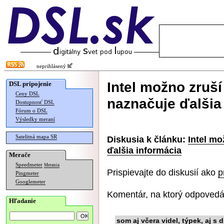
neprihlásený
Intel možno zruš
DSL pripojenie
Ceny DSL
naznačuje ďalšia
Dostupnosť DSL
Fórum o DSL
Výsledky meraní
Satelitná mapa SR
Diskusia k článku:
Intel mo
ďalšia informácia
Merače
Speedmeter
Merania
Prispievajte do diskusií ako
p
Pingmeter
Googlemeter
Komentár, na ktorý odpovedá
Hľadanie
som aj včera videl, týpek, aj s d