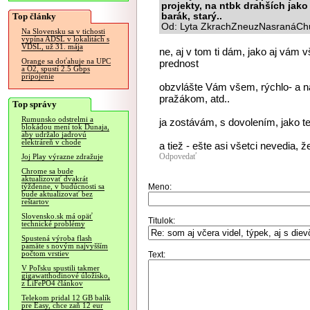
projekty, na ntbk drahších jako
Top články
barák, starý..
Od: Lyta ZkrachZneuzNasranáChu
Na Slovensku sa v tichosti
vypína ADSL v lokalitách s
VDSL, už 31. mája
ne, aj v tom ti dám, jako aj vá
Orange sa doťahuje na UPC
prednost
a O2, spustí 2.5 Gbps
pripojenie
obzvlášte Vám všem, rýchlo- a
pražákom, atd..
Top správy
Rumunsko odstrelmi a
ja zostávám, s dovolením, jako te
blokádou mení tok Dunaja,
aby udržalo jadrovú
elektráreň v chode
a tiež - ešte asi všetci nevedia, 
Odpovedať
Joj Play výrazne zdražuje
Chrome sa bude
aktualizovať dvakrát
Meno:
týždenne, v budúcnosti sa
bude aktualizovať bez
reštartov
Slovensko.sk má opäť
Titulok:
technické problémy
Spustená výroba flash
pamäte s novým najvyšším
počtom vrstiev
Text:
V Poľsku spustili takmer
gigawatthodinové úložisko,
z LiFePO4 článkov
Telekom pridal 12 GB balík
pre Easy, chce zaň 12 eur