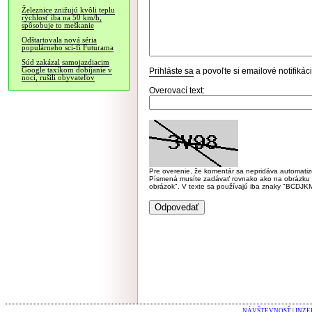
Železnice znižujú kvôli teplu
rýchlosť iba na 50 km/h,
spôsobuje to meškanie
Odštartovala nová séria
populárneho sci-fi Futurama
Súd zakázal samojazdiacim
Google taxíkom dobíjanie v
Prihláste sa
a povoľte si emailové notifiká
noci, rušili obyvateľov
Overovací text:
Pre overenie, že komentár sa nepridáva automatizov
Písmená musíte zadávať rovnako ako na obrázku veľk
obrázok". V texte sa používajú iba znaky "BC
NÁVŠTEVNOSŤ
|
INZE