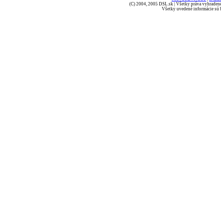
(C) 2004, 2005 DSL.sk | Všetky práva vyhradené
Všetky uvedené informácie sú b