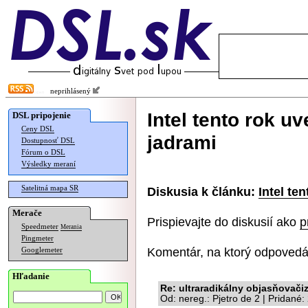
neprihlásený
Intel tento rok u
DSL pripojenie
Ceny DSL
jadrami
Dostupnosť DSL
Fórum o DSL
Výsledky meraní
Satelitná mapa SR
Diskusia k článku:
Intel te
Merače
Prispievajte do diskusií ako
p
Speedmeter
Merania
Pingmeter
Komentár, na ktorý odpovedá
Googlemeter
Hľadanie
Re: ultraradikálny objasňovač
Od: nereg.: Pjetro de 2 | Pridané