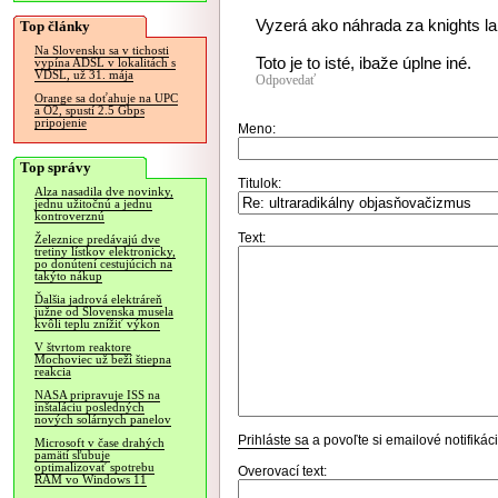
Vyzerá ako náhrada za knights land
Top články
Na Slovensku sa v tichosti
Toto je to isté, ibaže úplne iné.
vypína ADSL v lokalitách s
VDSL, už 31. mája
Odpovedať
Orange sa doťahuje na UPC
a O2, spustí 2.5 Gbps
pripojenie
Meno:
Top správy
Titulok:
Alza nasadila dve novinky,
jednu užitočnú a jednu
kontroverznú
Text:
Železnice predávajú dve
tretiny lístkov elektronicky,
po donútení cestujúcich na
takýto nákup
Ďalšia jadrová elektráreň
južne od Slovenska musela
kvôli teplu znížiť výkon
V štvrtom reaktore
Mochoviec už beží štiepna
reakcia
NASA pripravuje ISS na
inštaláciu posledných
nových solárnych panelov
Prihláste sa
a povoľte si emailové notifiká
Microsoft v čase drahých
pamätí sľubuje
optimalizovať spotrebu
Overovací text:
RAM vo Windows 11