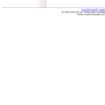
NÁVŠTEVNOSŤ
|
INZE
(C) 2004, 2005 DSL.sk | Všetky práva vyhradené
Všetky uvedené informácie sú b