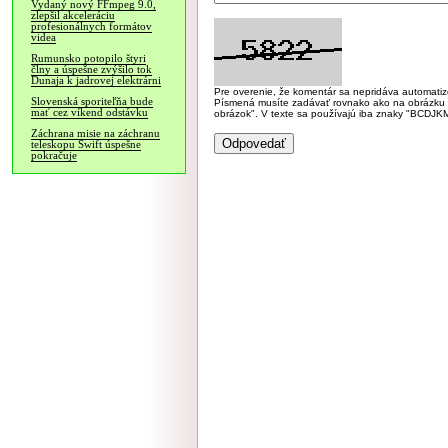
Vydaný nový FFmpeg 9.0,
zlepšil akceleráciu
profesionálnych formátov
videa
Rumunsko potopilo štyri
člny a úspešne zvýšilo tok
Dunaja k jadrovej elektrárni
Pre overenie, že komentár sa nepridáva automatizov
Slovenská sporiteľňa bude
Písmená musíte zadávať rovnako ako na obrázku veľk
mať cez víkend odstávku
obrázok". V texte sa používajú iba znaky "BC
Záchrana misie na záchranu
teleskopu Swift úspešne
pokračuje