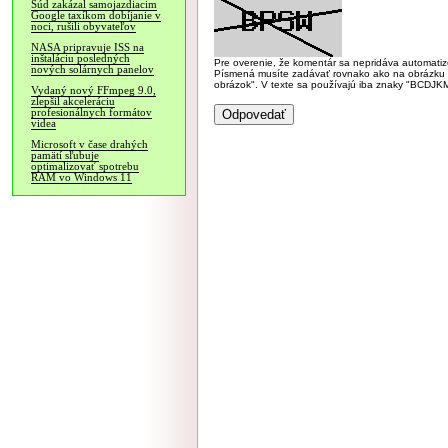
Súd zakázal samojazdiacim
Google taxíkom dobíjanie v
noci, rušili obyvateľov
NASA pripravuje ISS na
inštaláciu posledných
Pre overenie, že komentár sa nepridáva automatizov
nových solárnych panelov
Písmená musíte zadávať rovnako ako na obrázku veľk
obrázok". V texte sa používajú iba znaky "BC
Vydaný nový FFmpeg 9.0,
zlepšil akceleráciu
profesionálnych formátov
videa
Microsoft v čase drahých
pamätí sľubuje
optimalizovať spotrebu
RAM vo Windows 11