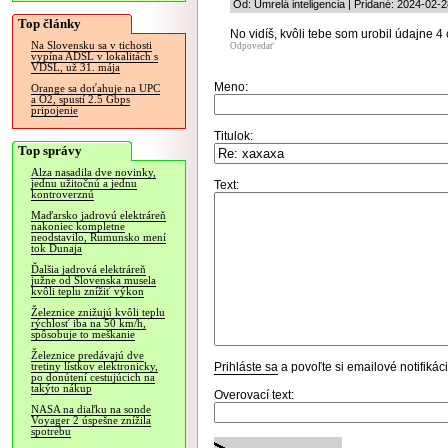
Od: Umrelá inteligencia | Pridané: 2024-02-
Top články
No vidíš, kvôli tebe som urobil údajne 4 
Na Slovensku sa v tichosti
Odpovedať
vypína ADSL v lokalitách s
VDSL, už 31. mája
Meno:
Orange sa doťahuje na UPC
a O2, spustí 2.5 Gbps
pripojenie
Titulok:
Top správy
Alza nasadila dve novinky,
jednu užitočnú a jednu
Text:
kontroverznú
Maďarsko jadrovú elektráreň
nakoniec kompletne
neodstavilo, Rumunsko mení
tok Dunaja
Ďalšia jadrová elektráreň
južne od Slovenska musela
kvôli teplu znížiť výkon
Železnice znižujú kvôli teplu
rýchlosť iba na 50 km/h,
spôsobuje to meškanie
Železnice predávajú dve
Prihláste sa
a povoľte si emailové notifiká
tretiny lístkov elektronicky,
po donútení cestujúcich na
takýto nákup
Overovací text:
NASA na diaľku na sonde
Voyager 2 úspešne znížila
spotrebu