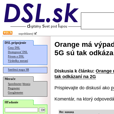
neprihlásený
Orange má výpado
DSL pripojenie
Ceny DSL
5G sú tak odkáza
Dostupnosť DSL
Fórum o DSL
Výsledky meraní
Satelitná mapa SR
Diskusia k článku:
Orange 
tak odkázaní na 2G
Merače
Speedmeter
Merania
Prispievajte do diskusií ako
p
Pingmeter
Googlemeter
Komentár, na ktorý odpovedá
Hľadanie
Re: xaxaxa