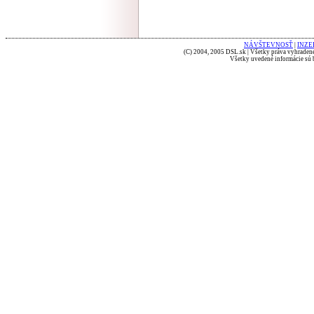
NÁVŠTEVNOSŤ
|
INZE
(C) 2004, 2005 DSL.sk | Všetky práva vyhradené
Všetky uvedené informácie sú b