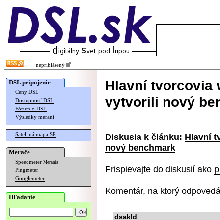
neprihlásený
Hlavní tvorcovia
DSL pripojenie
Ceny DSL
vytvorili nový b
Dostupnosť DSL
Fórum o DSL
Výsledky meraní
Satelitná mapa SR
Diskusia k článku:
Hlavní t
nový benchmark
Merače
Speedmeter
Merania
Prispievajte do diskusií ako
p
Pingmeter
Googlemeter
Komentár, na ktorý odpovedá
Hľadanie
dsakldj