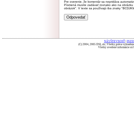
Pre overenie, že komentár sa nepridáva automatizov
Písmená musíte zadávať rovnako ako na obrázku veľk
obrázok". V texte sa používajú iba znaky "BC
NÁVŠTEVNOSŤ
|
INZE
(C) 2004, 2005 DSL.sk | Všetky práva vyhradené
Všetky uvedené informácie sú b