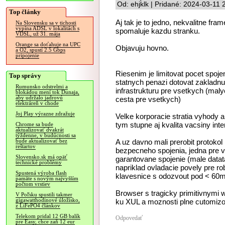
Od: ehjklk | Pridané: 2024-03-11 
Top články
Aj tak je to jedno, nekvalitne fr
Na Slovensku sa v tichosti
vypína ADSL v lokalitách s
spomaluje kazdu stranku.
VDSL, už 31. mája
Orange sa doťahuje na UPC
Objavuju hovno.
a O2, spustí 2.5 Gbps
pripojenie
Riesenim je limitovat pocet spojen
Top správy
statnych penazi dotovat zakladnu
Rumunsko odstrelmi a
infrastrukturu pre vsetkych (mal
blokádou mení tok Dunaja,
aby udržalo jadrovú
cesta pre vsetkych)
elektráreň v chode
Joj Play výrazne zdražuje
Velke korporacie stratia vyhody a
tym stupne aj kvalita vacsiny int
Chrome sa bude
aktualizovať dvakrát
týždenne, v budúcnosti sa
A uz davno mali prerobit protokol 
bude aktualizovať bez
reštartov
bezpecneho spojenia, jedna pre v
Slovensko.sk má opäť
garantovane spojenie (male datata
technické problémy
napriklad ovladacie povely pre ro
Spustená výroba flash
klavesnice s odozvout pod < 60
pamäte s novým najvyšším
počtom vrstiev
Browser s tragicky primitivnymi w
V Poľsku spustili takmer
gigawatthodinové úložisko,
ku XUL a moznosti plne cutomizo
z LiFePO4 článkov
Telekom pridal 12 GB balík
Odpovedať
pre Easy, chce zaň 12 eur