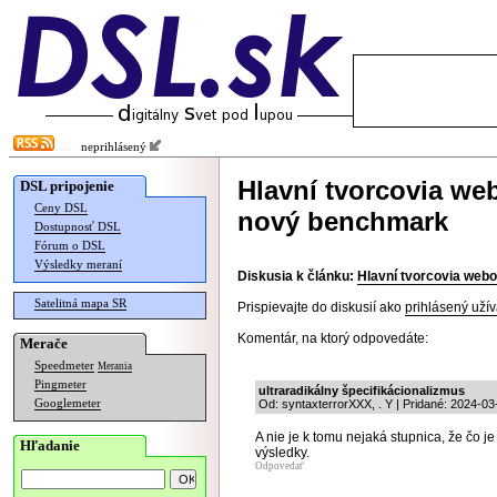
neprihlásený
Hlavní tvorcovia we
DSL pripojenie
Ceny DSL
nový benchmark
Dostupnosť DSL
Fórum o DSL
Výsledky meraní
Diskusia k článku:
Hlavní tvorcovia web
Satelitná mapa SR
Prispievajte do diskusií ako
prihlásený užív
Komentár, na ktorý odpovedáte:
Merače
Speedmeter
Merania
Pingmeter
ultraradikálny špecifikácionalizmus
Googlemeter
Od: syntaxterrorXXX, . Y | Pridané: 2024-03
A nie je k tomu nejaká stupnica, že čo 
Hľadanie
výsledky.
Odpovedať