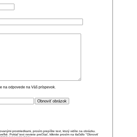
cie na odpovede na Váš príspevok.
anými prostriedkami, prosím prepíšte text, ktorý vidíte na obrázku.
é. Pokiaľ text neviete prečítať, kliknite prosím na tlačidlo "Obnoviť