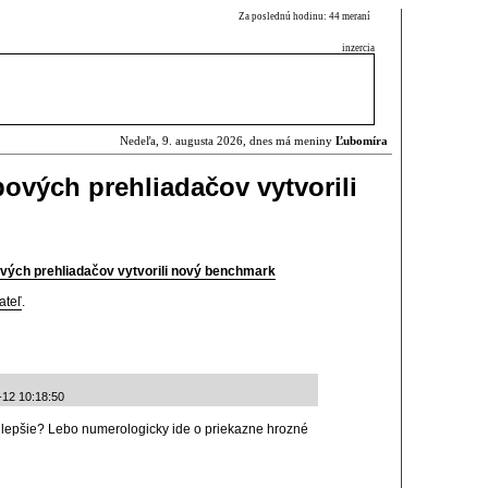
Za poslednú hodinu: 44 meraní
inzercia
Nedeľa, 9. augusta 2026, dnes má meniny
Ľubomíra
bových prehliadačov vytvorili
ových prehliadačov vytvorili nový benchmark
ateľ
.
-12 10:18:50
je lepšie? Lebo numerologicky ide o priekazne hrozné