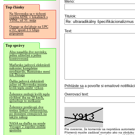
Meno:
Top články
Na Slovensku sa v tichosti
Titulok:
vypína ADSL v lokalitách s
VDSL, už 31. mája
Orange sa doťahuje na UPC
a O2, spustí 2.5 Gbps
Text:
pripojenie
Top správy
Alza nasadila dve novinky,
jednu užitočnú a jednu
kontroverznú
Maďarsko jadrovú elektráreň
nakoniec kompletne
neodstavilo, Rumunsko mení
tok Dunaja
Ďalšia jadrová elektráreň
južne od Slovenska musela
Prihláste sa
a povoľte si emailové notifiká
kvôli teplu znížiť výkon
Overovací text:
Železnice znižujú kvôli teplu
rýchlosť iba na 50 km/h,
spôsobuje to meškanie
Železnice predávajú dve
tretiny lístkov elektronicky,
po donútení cestujúcich na
takýto nákup
NASA na diaľku na sonde
Voyager 2 úspešne znížila
Pre overenie, že komentár sa nepridáva automatizov
spotrebu
Písmená musíte zadávať rovnako ako na obrázku veľk