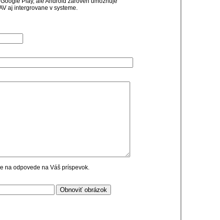
 Google Play, ale Android zaroven umoznuje
 AV aj intergrovane v systeme.
cie na odpovede na Váš príspevok.