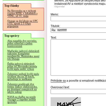
Beriem, ze AppStore je bezpecnejsi ako
instalovat AV a niektori vyrobcovia maju
Top články
Odpovedať
Na Slovensku sa v tichosti
vypína ADSL v lokalitách s
Meno:
VDSL, už 31. mája
Orange sa doťahuje na UPC
a O2, spustí 2.5 Gbps
Titulok:
pripojenie
Top správy
Text:
Alza nasadila dve novinky,
jednu užitočnú a jednu
kontroverznú
Maďarsko jadrovú elektráreň
nakoniec kompletne
neodstavilo, Rumunsko mení
tok Dunaja
Ďalšia jadrová elektráreň
južne od Slovenska musela
kvôli teplu znížiť výkon
Železnice znižujú kvôli teplu
rýchlosť iba na 50 km/h,
spôsobuje to meškanie
Prihláste sa
a povoľte si emailové notifiká
Železnice predávajú dve
tretiny lístkov elektronicky,
Overovací text:
po donútení cestujúcich na
takýto nákup
NASA na diaľku na sonde
Voyager 2 úspešne znížila
spotrebu