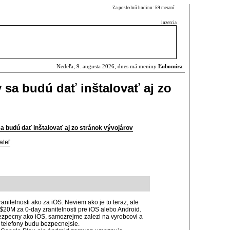
Za poslednú hodinu: 59 meraní
inzercia
Nedeľa, 9. augusta 2026, dnes má meniny
Ľubomíra
 sa budú dať inštalovať aj zo
sa budú dať inštalovať aj zo stránok vývojárov
ateľ
.
anitelnosti ako za iOS. Neviem ako je to teraz, ale
t $20M za 0-day zranitelnosti pre iOS alebo Android.
ezpecny ako iOS, samozrejme zalezi na vyrobcovi a
e telefony budu bezpecnejsie.