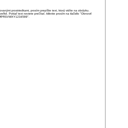
anými prostriedkami, prosím prepíšte text, ktorý vidíte na obrázku.
é. Pokiaľ text neviete prečítať, kliknite prosím na tlačidlo "Obnoviť
DJKMPRSVWXY1234589".