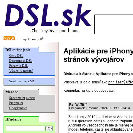
neprihlásený
Aplikácie pre iPhony
DSL pripojenie
Ceny DSL
stránok vývojárov
Dostupnosť DSL
Fórum o DSL
Výsledky meraní
Diskusia k článku:
Aplikácie pre iPhony 
Satelitná mapa SR
Prispievajte do diskusií ako
prihlásený užív
Komentár, na ktorý odpovedáte:
Merače
Speedmeter
Merania
Pingmeter
Re: Wtffffff
Googlemeter
Od: yanick | Pridané: 2024-03-13 15:34:04
Zerodium v 2019 platil viac za Android zr
Hľadanie
rusi (Operation Zero) su ochotni zaplati
Android vo vseobecnosti nie je menej b
modeli telefonu, castejsie aktualizovan