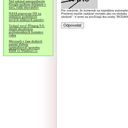
Súd zakázal samojazdiacim
Google taxíkom dobíjanie v
noci, rušili obyvateľov
Pre overenie, že komentár sa nepridáva automatizov
NASA pripravuje ISS na
Písmená musíte zadávať rovnako ako na obrázku veľk
inštaláciu posledných
obrázok". V texte sa používajú iba znaky "BC
nových solárnych panelov
Vydaný nový FFmpeg 9.0,
zlepšil akceleráciu
profesionálnych formátov
videa
Microsoft v čase drahých
pamätí sľubuje
optimalizovať spotrebu
RAM vo Windows 11