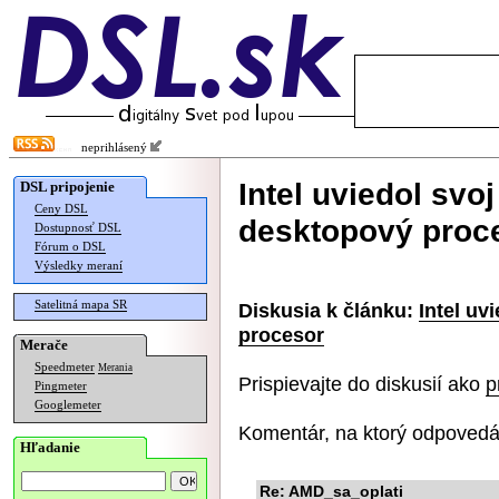
neprihlásený
Intel uviedol svo
DSL pripojenie
Ceny DSL
desktopový proc
Dostupnosť DSL
Fórum o DSL
Výsledky meraní
Satelitná mapa SR
Diskusia k článku:
Intel uv
procesor
Merače
Speedmeter
Merania
Prispievajte do diskusií ako
p
Pingmeter
Googlemeter
Komentár, na ktorý odpovedá
Hľadanie
Re: AMD_sa_oplati