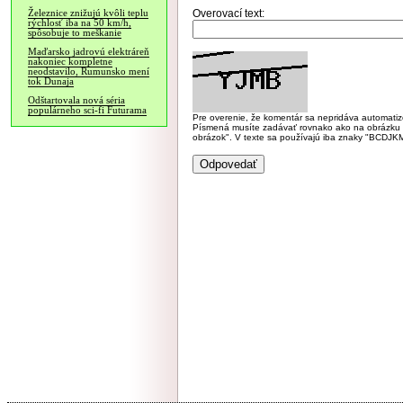
Overovací text:
Železnice znižujú kvôli teplu
rýchlosť iba na 50 km/h,
spôsobuje to meškanie
Maďarsko jadrovú elektráreň
nakoniec kompletne
neodstavilo, Rumunsko mení
tok Dunaja
Odštartovala nová séria
populárneho sci-fi Futurama
Pre overenie, že komentár sa nepridáva automatizov
Písmená musíte zadávať rovnako ako na obrázku veľk
obrázok". V texte sa používajú iba znaky "BC