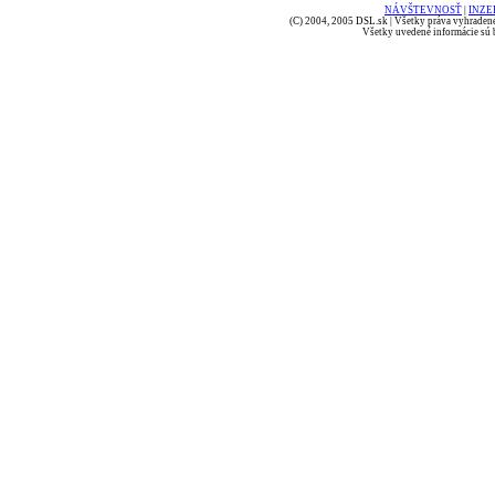
NÁVŠTEVNOSŤ
|
INZE
(C) 2004, 2005 DSL.sk | Všetky práva vyhradené
Všetky uvedené informácie sú b