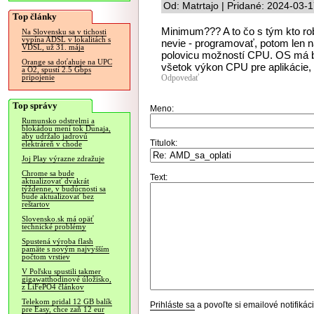
Od: Matrtajo | Pridané: 2024-03-
Top články
Minimum??? A to čo s tým kto robí
Na Slovensku sa v tichosti
vypína ADSL v lokalitách s
nevie - programovať, potom len 
VDSL, už 31. mája
polovicu možností CPU. OS má b
Orange sa doťahuje na UPC
všetok výkon CPU pre aplikácie, n
a O2, spustí 2.5 Gbps
Odpovedať
pripojenie
Top správy
Meno:
Rumunsko odstrelmi a
blokádou mení tok Dunaja,
aby udržalo jadrovú
Titulok:
elektráreň v chode
Joj Play výrazne zdražuje
Chrome sa bude
Text:
aktualizovať dvakrát
týždenne, v budúcnosti sa
bude aktualizovať bez
reštartov
Slovensko.sk má opäť
technické problémy
Spustená výroba flash
pamäte s novým najvyšším
počtom vrstiev
V Poľsku spustili takmer
gigawatthodinové úložisko,
z LiFePO4 článkov
Telekom pridal 12 GB balík
Prihláste sa
a povoľte si emailové notifiká
pre Easy, chce zaň 12 eur