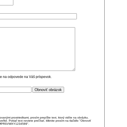
cie na odpovede na Váš príspevok.
anými prostriedkami, prosím prepíšte text, ktorý vidíte na obrázku.
é. Pokiaľ text neviete prečítať, kliknite prosím na tlačidlo "Obnoviť
DJKMPRSVWXY1234589".