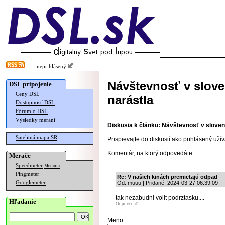
neprihlásený
Návštevnosť v slov
DSL pripojenie
Ceny DSL
narástla
Dostupnosť DSL
Fórum o DSL
Výsledky meraní
Diskusia k článku:
Návštevnosť v sloven
Satelitná mapa SR
Prispievajte do diskusií ako
prihlásený užív
Komentár, na ktorý odpovedáte:
Merače
Speedmeter
Merania
Pingmeter
Re: V našich kinách premietajú odpad
Googlemeter
Od: muuu | Pridané: 2024-03-27 06:39:09
tak nezabudni volit podrztasku....
Hľadanie
Odpovedať
Meno: