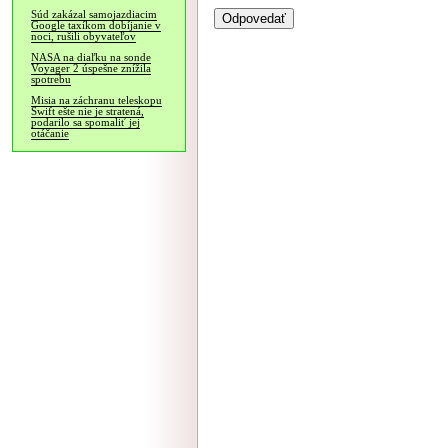
Súd zakázal samojazdiacim
Google taxíkom dobíjanie v
noci, rušili obyvateľov
NASA na diaľku na sonde
Voyager 2 úspešne znížila
spotrebu
Misia na záchranu teleskopu
Swift ešte nie je stratená,
podarilo sa spomaliť jej
otáčanie