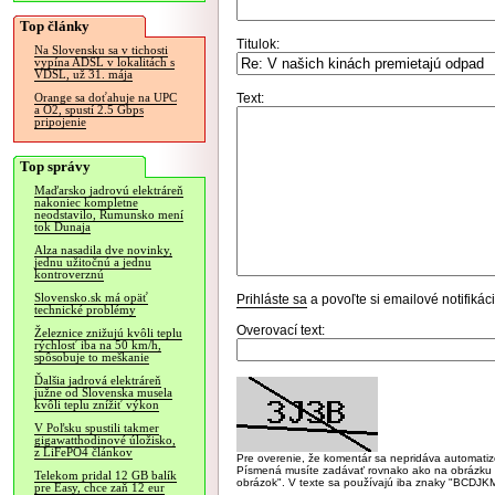
Top články
Titulok:
Na Slovensku sa v tichosti
vypína ADSL v lokalitách s
VDSL, už 31. mája
Text:
Orange sa doťahuje na UPC
a O2, spustí 2.5 Gbps
pripojenie
Top správy
Maďarsko jadrovú elektráreň
nakoniec kompletne
neodstavilo, Rumunsko mení
tok Dunaja
Alza nasadila dve novinky,
jednu užitočnú a jednu
kontroverznú
Slovensko.sk má opäť
Prihláste sa
a povoľte si emailové notifiká
technické problémy
Overovací text:
Železnice znižujú kvôli teplu
rýchlosť iba na 50 km/h,
spôsobuje to meškanie
Ďalšia jadrová elektráreň
južne od Slovenska musela
kvôli teplu znížiť výkon
V Poľsku spustili takmer
gigawatthodinové úložisko,
z LiFePO4 článkov
Pre overenie, že komentár sa nepridáva automatizov
Písmená musíte zadávať rovnako ako na obrázku veľk
Telekom pridal 12 GB balík
obrázok". V texte sa používajú iba znaky "BC
pre Easy, chce zaň 12 eur