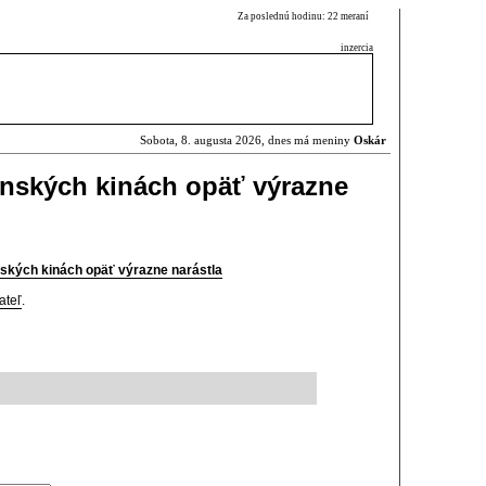
Za poslednú hodinu: 22 meraní
inzercia
Sobota, 8. augusta 2026, dnes má meniny
Oskár
enských kinách opäť výrazne
ských kinách opäť výrazne narástla
ateľ
.