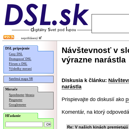
neprihlásený
Návštevnosť v s
DSL pripojenie
Ceny DSL
výrazne narástla
Dostupnosť DSL
Fórum o DSL
Výsledky meraní
Satelitná mapa SR
Diskusia k článku:
Návštev
narástla
Merače
Speedmeter
Merania
Prispievajte do diskusií ako
p
Pingmeter
Googlemeter
Komentár, na ktorý odpovedá
Hľadanie
Re: V našich kinách premietaj