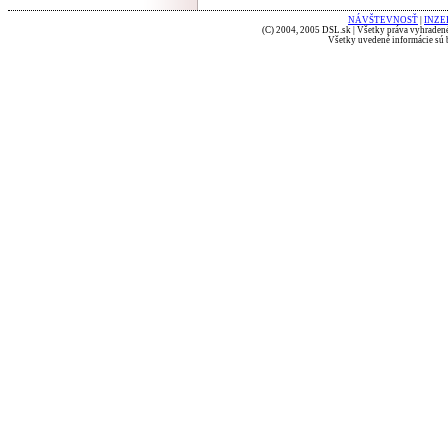
NÁVŠTEVNOSŤ
|
INZE
(C) 2004, 2005 DSL.sk | Všetky práva vyhradené
Všetky uvedené informácie sú b