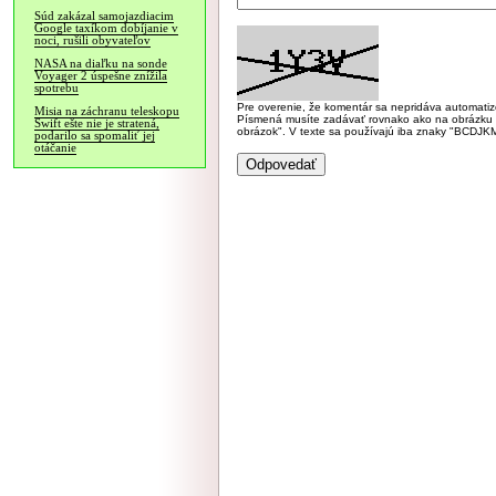
Súd zakázal samojazdiacim
Google taxíkom dobíjanie v
noci, rušili obyvateľov
NASA na diaľku na sonde
Voyager 2 úspešne znížila
spotrebu
Pre overenie, že komentár sa nepridáva automatizov
Misia na záchranu teleskopu
Písmená musíte zadávať rovnako ako na obrázku veľk
Swift ešte nie je stratená,
obrázok". V texte sa používajú iba znaky "BC
podarilo sa spomaliť jej
otáčanie