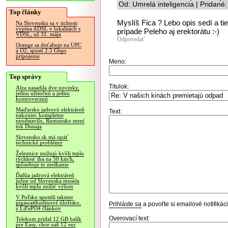
Od: Umrelá inteligencia | Pridané
Top články
Myslíš Fica ? Lebo opis sedí a tiež
Na Slovensku sa v tichosti
vypína ADSL v lokalitách s
prípade Peleho aj erektorátu :-)
VDSL, už 31. mája
Odpovedať
Orange sa doťahuje na UPC
a O2, spustí 2.5 Gbps
pripojenie
Meno:
Top správy
Titulok:
Alza nasadila dve novinky,
jednu užitočnú a jednu
kontroverznú
Maďarsko jadrovú elektráreň
Text:
nakoniec kompletne
neodstavilo, Rumunsko mení
tok Dunaja
Slovensko.sk má opäť
technické problémy
Železnice znižujú kvôli teplu
rýchlosť iba na 50 km/h,
spôsobuje to meškanie
Ďalšia jadrová elektráreň
južne od Slovenska musela
kvôli teplu znížiť výkon
V Poľsku spustili takmer
gigawatthodinové úložisko,
Prihláste sa
a povoľte si emailové notifiká
z LiFePO4 článkov
Overovací text:
Telekom pridal 12 GB balík
pre Easy, chce zaň 12 eur