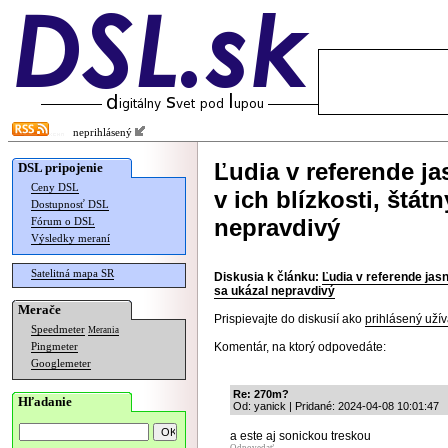
neprihlásený
Ľudia v referende ja
DSL pripojenie
Ceny DSL
v ich blízkosti, štá
Dostupnosť DSL
nepravdivý
Fórum o DSL
Výsledky meraní
Satelitná mapa SR
Diskusia k článku:
Ľudia v referende jasn
sa ukázal nepravdivý
Merače
Prispievajte do diskusií ako
prihlásený užív
Speedmeter
Merania
Komentár, na ktorý odpovedáte:
Pingmeter
Googlemeter
Re: 270m?
Hľadanie
Od: yanick | Pridané: 2024-04-08 10:01:47
a este aj sonickou treskou