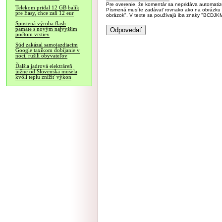
Pre overenie, že komentár sa nepridáva automatizov
Telekom pridal 12 GB balík
Písmená musíte zadávať rovnako ako na obrázku veľk
pre Easy, chce zaň 12 eur
obrázok". V texte sa používajú iba znaky "BC
Spustená výroba flash
pamäte s novým najvyšším
počtom vrstiev
Súd zakázal samojazdiacim
Google taxíkom dobíjanie v
noci, rušili obyvateľov
Ďalšia jadrová elektráreň
južne od Slovenska musela
kvôli teplu znížiť výkon