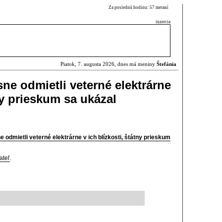
Za poslednú hodinu: 57 meraní
inzercia
Piatok, 7. augusta 2026, dnes má meniny
Štefánia
sne odmietli veterné elektrárne
tny prieskum sa ukázal
e odmietli veterné elektrárne v ich blízkosti, štátny prieskum
ateľ
.