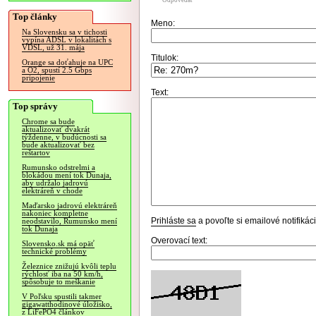
Odpovedať
Top články
Meno:
Na Slovensku sa v tichosti
vypína ADSL v lokalitách s
VDSL, už 31. mája
Titulok:
Orange sa doťahuje na UPC
a O2, spustí 2.5 Gbps
pripojenie
Text:
Top správy
Chrome sa bude
aktualizovať dvakrát
týždenne, v budúcnosti sa
bude aktualizovať bez
reštartov
Rumunsko odstrelmi a
blokádou mení tok Dunaja,
aby udržalo jadrovú
elektráreň v chode
Maďarsko jadrovú elektráreň
nakoniec kompletne
Prihláste sa
a povoľte si emailové notifiká
neodstavilo, Rumunsko mení
tok Dunaja
Overovací text:
Slovensko.sk má opäť
technické problémy
Železnice znižujú kvôli teplu
rýchlosť iba na 50 km/h,
spôsobuje to meškanie
V Poľsku spustili takmer
gigawatthodinové úložisko,
z LiFePO4 článkov