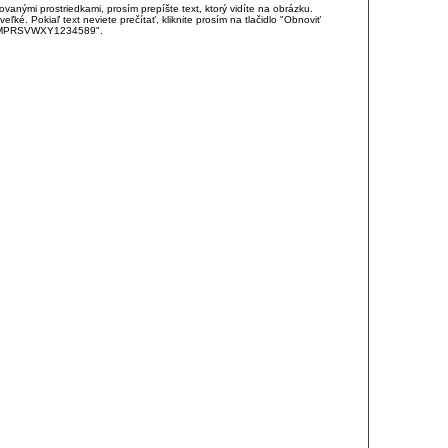
anými prostriedkami, prosím prepíšte text, ktorý vidíte na obrázku.
é. Pokiaľ text neviete prečítať, kliknite prosím na tlačidlo "Obnoviť
DJKMPRSVWXY1234589".