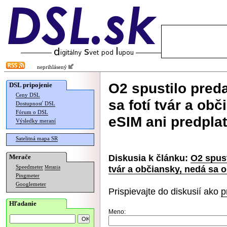
neprihlásený
O2 spustilo preda
DSL pripojenie
Ceny DSL
sa fotí tvár a ob
Dostupnosť DSL
Fórum o DSL
eSIM ani predpla
Výsledky meraní
Satelitná mapa SR
Diskusia k článku:
O2 spust
Merače
tvár a občiansky, nedá sa 
Speedmeter
Merania
Pingmeter
Googlemeter
Prispievajte do diskusií ako
p
Hľadanie
Meno: