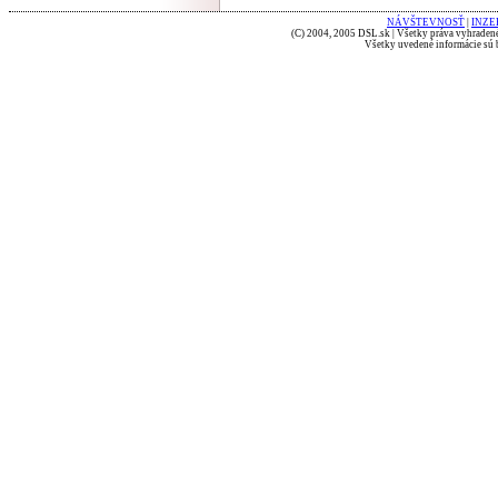
NÁVŠTEVNOSŤ
|
INZE
(C) 2004, 2005 DSL.sk | Všetky práva vyhradené
Všetky uvedené informácie sú b