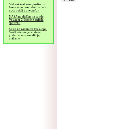
Súd zakázal samojazdiacim
Google taxíkom dobíjanie v
noci, rušili obyvateľov
NASA na diaľku na sonde
Voyager 2 úspešne znížila
spotrebu
Misia na záchranu teleskopu
Swift ešte nie je stratená,
podarilo sa spomaliť jej
otáčanie