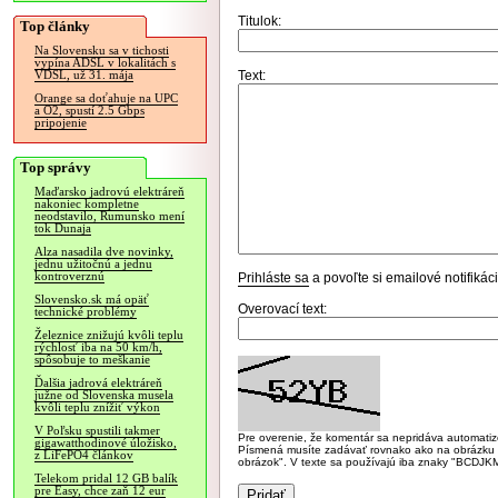
Titulok:
Top články
Na Slovensku sa v tichosti
vypína ADSL v lokalitách s
Text:
VDSL, už 31. mája
Orange sa doťahuje na UPC
a O2, spustí 2.5 Gbps
pripojenie
Top správy
Maďarsko jadrovú elektráreň
nakoniec kompletne
neodstavilo, Rumunsko mení
tok Dunaja
Alza nasadila dve novinky,
jednu užitočnú a jednu
kontroverznú
Prihláste sa
a povoľte si emailové notifiká
Slovensko.sk má opäť
Overovací text:
technické problémy
Železnice znižujú kvôli teplu
rýchlosť iba na 50 km/h,
spôsobuje to meškanie
Ďalšia jadrová elektráreň
južne od Slovenska musela
kvôli teplu znížiť výkon
V Poľsku spustili takmer
Pre overenie, že komentár sa nepridáva automatizov
gigawatthodinové úložisko,
Písmená musíte zadávať rovnako ako na obrázku veľk
z LiFePO4 článkov
obrázok". V texte sa používajú iba znaky "BC
Telekom pridal 12 GB balík
pre Easy, chce zaň 12 eur